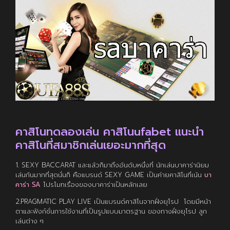
คาสิโนทดลองเล่น คาสิโนufabet แนะนำ
คาสิโนที่สมาชิกเล่นเยอะมากที่สุด
1. SEXY BACCARAT และแล้วก็มาถึงอันดับหนึ่งที่ นักเล่นบาคาร่านิยม
เล่นกันมากที่สุดนั่นก็ คือแบรนด์ SEXY GAME เป็นค่ายคาสิโนที่เน้น
บา
คาร่า SA
โปรโมทเรื่องของบาคาร่าเป็นหลักเลย
2.PRAGMATIC PLAY LIVE เป็นแบรนด์คาสิโนจากฝั่งยุโรป โดยมีหน้า
ตาและฟังก์ชั่นการใช้งานที่เป็นรูปแบบมาตรฐาน ของทางฝั่งยุโรป ลูก
เล่นต่าง ๆ