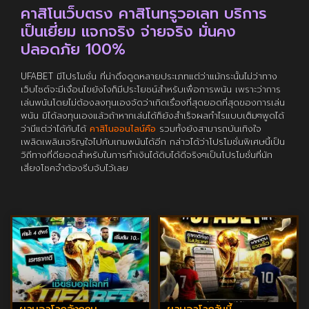
คาสิโนเว็บตรง คาสิโนทรูวอเลท บริการ
เป็นเยี่ยม แจกจริง จ่ายจริง มั่นคง
ปลอดภัย 100%
UFABET มีโปรโมชั่น ที่น่าดึงดูดหลายประเภทแต่ว่าแม้กระนั้นไม่ว่าทาง
เว็บไซต์จะมีเงื่อนไขยังไงก็มีประโยชน์สำหรับเพื่อการพนัน เพราะว่าการ
เล่นพนันโดยไม่ต้องลงทุนเองจัดว่าเกิดเรื่องที่สุดยอดที่สุดของการเล่น
พนัน มิได้ลงทุนเองแล้วถ้าหากเล่นได้ก็ยังสำเร็จผลกำไรแบบเต็มๆพูดได้
ว่ามีแต่ว่าได้กับได้
คาสิโนออนไลน์คือ
รวมทั้งยังสามารถบันเทิงใจ
เพลิดเพลินเจริญใจไปกับเกมพนันได้อีก กล่าวได้ว่าโปรโมชั่นพิเศษนี้เป็น
วิถีทางที่ดียอดสำหรับในการทำเงินได้ดิบได้ดีจริงๆเป็นโปรโมชั่นที่นัก
เสี่ยงโชคจำต้องรีบจับไว้เลย