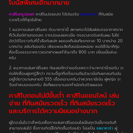
โบนัสพิเศษอีกมากมาย
คาสิโนทรูวอเลท
คาสิโนปอยเปต ได้เงินจริง
saบาคาร่า
ที่ทันสมัย
รวดเร็วดีที่สุดในไทย
1. แนวทางเล่นคาสิโนสด กับบาคาร่านี้ สหายๆจะได้สัมผัสบรรยากาศจาก
ที่เว็บไซต์ถ่ายทอดสด จากบ่อนเลยคะเนี่ย ตรงเวลาจริงครับผม ไม่ใช่
อัดวิดิโอราวกับที่ร่ำลือกันแน่ๆ ผมเองก็เล่นทีแรกตาละ 10 บาทบ้าง 20
บาทบ้าง สลับกันขอรับ เพียงพอเสียก็ลงน้อยหน่อย พอใช้ได้มาก็ทุ่ม
คือเรื่องธรรดาคราวแรกฟาดผลกำไรมาถึง 800 บาท เยี่ยมมั้ยล่ะนะ
ครับ
2. แนวทางเล่นคาสิโนสด กันเลยดีกว่าขอรับเพราะว่าบาคาร่านี่ะขอรับ จะ
ก่อให้เพื่อนฝูงๆรู้สึกว่า ทราบงี้ถูกทิ้งตั้งนานดีแล้วมานั่งกินแกลบกับมัน
อยู่ได้ยาวนานหลายปี 555 เชื่อเถอะนะครับว่าพวกเรามีเงิน ผู้หญิง จะ
วิ่งเข้าพบเองนะครับ สิ่งที่ผมจะมาบอกกำเนิดกับตัวผมเอง
คาสิโนถอนไม่มีขั้นต่ํา คาสิโนออนไลน์ เล่น
ง่าย ที่ทันสมัยรวดเร็ว ที่ทันสมัยรวดเร็ว
และบริการได้ความนิยมอย่างมาก
ผู้ใดจะมั่นใจว่าสำหรับเพื่อการเล่นคาสิโนออนไลน์ในทุกวันนี้ขาดเงินก็
สามารถเล่นได้ ซึ่งการเกิดนี้ได้เกิดขึ้นจริงแล้ว โน่นเป็น
saบาคาร่า
ผู้