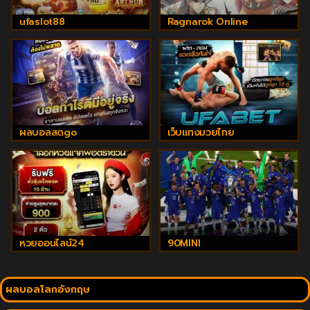
ufaslot88
Ragnarok Online
ผลบอลสดgo
เว็บแทงมวยไทย
หวยออนไลน์24
90MINI
ผลบอลโลกอังกฤษ