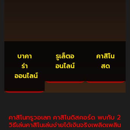
บาคา
รูเล็ตอ
คาสิโน
ร่า
อนไลน์
สด
ออนไลน์
คาสิโนทรูวอเลท คาสิโนดิสคอร์ด พบกับ 2
วิธีเล่นคาสิโนเล่นง่ายได้เงินจริงเพลิดเพลิน