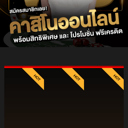
HOT
HOT
HOT