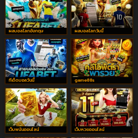
ผลบอลโลกอังกฤษ
ผลบอลโลกวันนี้
ทีเด็ดบอลวันนี้
game88s
เว็บพนันออนไลน์
เว็บหวยออนไลน์