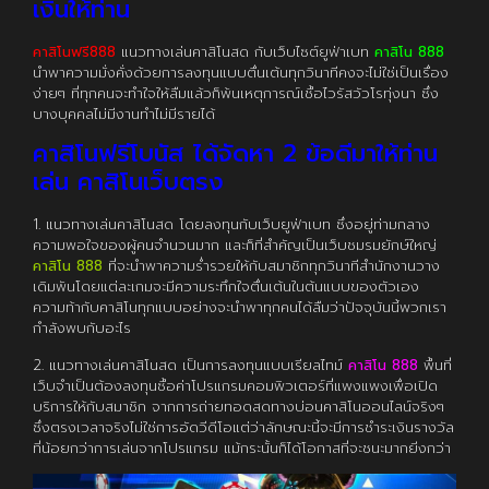
เงินให้ท่าน
คาสิโนฟรี888
แนวทางเล่นคาสิโนสด กับเว็บไซต์ยูฟ่าเบท
คาสิโน 888
นำพาความมั่งคั่งด้วยการลงทุนแบบตื่นเต้นทุกวินาทีคงจะไม่ใช่เป็นเรื่อง
ง่ายๆ ที่ทุกคนจะทำใจให้ลืมแล้วก็พ้นเหตุการณ์เชื้อไวรัสวัวโรทุ่งนา ซึ่ง
บางบุคคลไม่มีงานทำไม่มีรายได้
คาสิโนฟรีโบนัส ได้จัดหา 2 ข้อดีมาให้ท่าน
เล่น คาสิโนเว็บตรง
1. แนวทางเล่นคาสิโนสด โดยลงทุนกับเว็บยูฟ่าเบท ซึ่งอยู่ท่ามกลาง
ความพอใจของผู้คนจำนวนมาก และก็ที่สำคัญเป็นเว็บชมรมยักษ์ใหญ่
คาสิโน 888
ที่จะนำพาความร่ำรวยให้กับสมาชิกทุกวินาทีสำนักงานวาง
เดิมพันโดยแต่ละเกมจะมีความระทึกใจตื่นเต้นในต้นแบบของตัวเอง
ความท้ากับคาสิโนทุกแบบอย่างจะนำพาทุกคนได้ลืมว่าปัจจุบันนี้พวกเรา
กำลังพบกับอะไร
2. แนวทางเล่นคาสิโนสด เป็นการลงทุนแบบเรียลไทม์
คาสิโน 888
พื้นที่
เว็บจำเป็นต้องลงทุนซื้อค่าโปรแกรมคอมพิวเตอร์ที่แพงแพงเพื่อเปิด
บริการให้กับสมาชิก จากการถ่ายทอดสดทางบ่อนคาสิโนออนไลน์จริงๆ
ซึ่งตรงเวลาจริงไม่ใช่การอัดวีดีโอแต่ว่าลักษณะนี้จะมีการชำระเงินรางวัล
ที่น้อยกว่าการเล่นจากโปรแกรม แม้กระนั้นก็ได้โอกาสที่จะชนะมากยิ่งกว่า