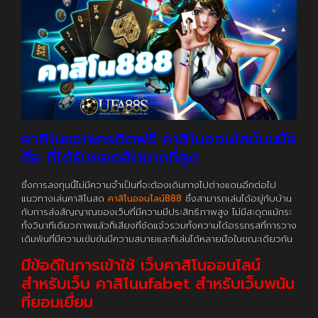
คาสิโนแจกเครดิตฟรี คาสิโนออนไลน์บนมือ
ถือ ที่ได้รับยอดฮิตมากที่สุด
ซึ่งการลงทุนนี้ไม่มีความจำเป็นที่จะต้องเดินทางไปต่างแดนอีกต่อไป
แนวทางเล่นคาสิโนสด
คาสิโนออนไลน์888
ซึ่งสามารถเล่นได้อยู่กับบ้าน
กับการส่งสัญญาณของเว็บที่มีความมีประสิทธิภาพสูง ไม่มีสะดุดแม้กระ
ทั้งวินาทีเดียวภาพแล้วก็เสียงที่ชัดแจ๋วรวมทั้งความได้อรรถรสที่การวาง
เดิมพันที่มีความเข้มข้นมีความสบายและก็เล่นได้หลายมือในขณะเดียวกัน
มีข้อดีในการเข้าใช้ เว็บคาสิโนออนไลน์
สำหรับเว็บ คาสิโนufabet สำหรับเว็บพนัน
ที่ยอมเยื่ยม