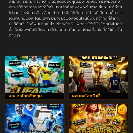
สามารถทำรายการต่างๆได้ด้วยตัวของคุณเอง มันยังมีการเพิ่มจังหวะ
ส่งผลให้เกิดการผลิตกำไรขึ้นมา แล้วก็ลดผลพวงในทางเสี่ยง มันก็ช่วย
ได้มากสำหรับการที่จะเลือกเข้าไปทำเงินให้เกิดมาได้กำไรดีเลิศมากขึ้น การ
เดิมพันกับบอล โดยเฉพาะอย่างยิ่งบอลออนไลน์นั้น ข้อจำกัดที่สำคัญ
มันก็คือเว็บไซต์พนันที่จะมีส่วนช่วยสำหรับเพื่อการได้กำไร โดยยิ่งไปกว่า
นั้นเว็บไซต์พนันที่เปิดราคาที่ดีออกมา มันย่อมสร้างเงื่อนไขที่ดีให้เกิดขึ้น
ตามมา
ผลบอลโลกอังกฤษ
ผลบอลโลกวันนี้