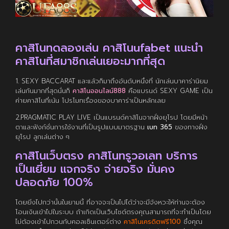
คาสิโนทดลองเล่น คาสิโนufabet แนะนำ
คาสิโนที่สมาชิกเล่นเยอะมากที่สุด
1. SEXY BACCARAT และแล้วก็มาถึงอันดับหนึ่งที่ นักเล่นบาคาร่านิยม
เล่นกันมากที่สุดนั่นก็
คาสิโนออนไลน์888
คือแบรนด์ SEXY GAME เป็น
ค่ายคาสิโนที่เน้น โปรโมทเรื่องของบาคาร่าเป็นหลักเลย
2.PRAGMATIC PLAY LIVE เป็นแบรนด์คาสิโนจากฝั่งยุโรป โดยมีหน้า
ตาและฟังก์ชั่นการใช้งานที่เป็นรูปแบบมาตรฐาน
เบท 365
ของทางฝั่ง
ยุโรป ลูกเล่นต่าง ๆ
คาสิโนเว็บตรง คาสิโนทรูวอเลท บริการ
เป็นเยี่ยม แจกจริง จ่ายจริง มั่นคง
ปลอดภัย 100%
โดยยิ่งไปกว่านั้นในยามนี้ ที่อาจจะเป็นไปได้ว่าจะมีจังหวะให้ท่านจะต้อง
โอนเงินเข้าไปในระบบ ถ้าเกิดเป็นเว็บไซต์ตรงคุณสามารถที่จะทำเป็นโดย
ไม่ต้องเข้าไปกวนกับคอลเซ็นเตอร์ต่าง
คาสิโนเครดิตฟรี100
ซึ่งคุณ