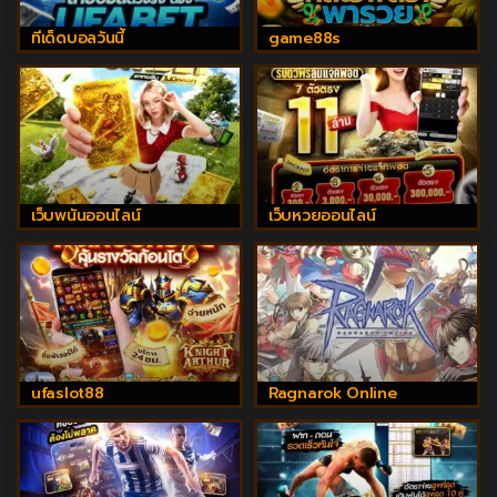
ทีเด็ดบอลวันนี้
game88s
เว็บพนันออนไลน์
เว็บหวยออนไลน์
ufaslot88
Ragnarok Online