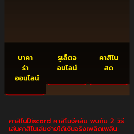
บาคา
รูเล็ตอ
คาสิโน
ร่า
อนไลน์
สด
ออนไลน์
คาสิโนDiscord คาสิโนจีคลับ พบกับ 2 วิธี
เล่นคาสิโนเล่นง่ายได้เงินจริงเพลิดเพลิน