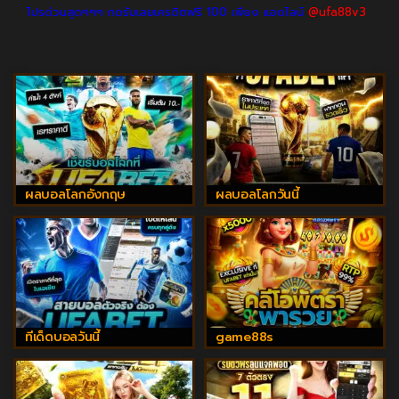
โปรด่วนสุดๆๆๆ กดรับเลยเครดิตฟรี 100 เพียง แอดไลน์
@ufa88v3
ผลบอลโลกอังกฤษ
ผลบอลโลกวันนี้
ทีเด็ดบอลวันนี้
game88s