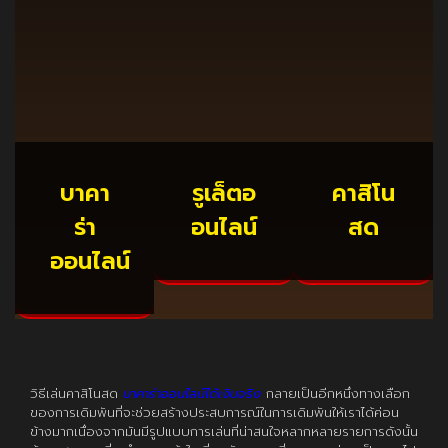
บาคา
รูเล็ตอ
คาสิโน
ร่า
อนไลน์
สด
ออนไลน์
วิธีเล่นคาสิโนสด
บาคาร่าออนไลน์ได้เงินจริง
กลายเป็นอีกหนึ่งทางเลือก
ของการเดิมพันที่จะช่วยสร้างประสบการณ์ในการเดิมพันให้เราได้ค่อน
ข้างมากเนื่องจากมันมีรูปแบบการเล่นที่น่าสนใจหลากหลายรายการดังนั้น