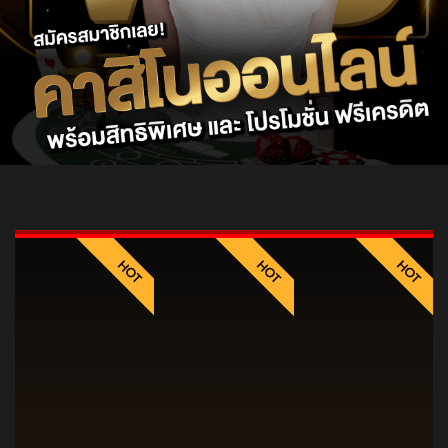
HOT
HOT
HOT