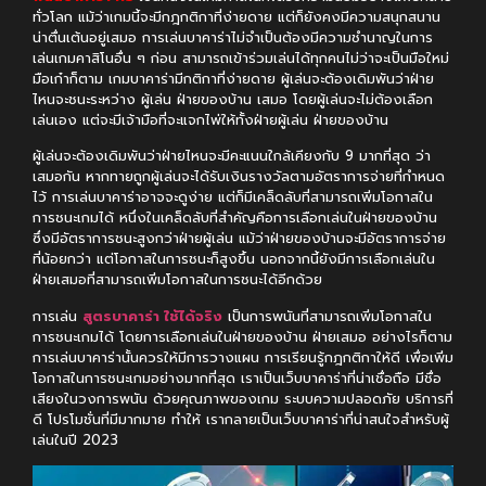
ทั่วโลก แม้ว่าเกมนี้จะมีกฎกติกาที่ง่ายดาย แต่ก็ยังคงมีความสนุกสนาน
น่าตื่นเต้นอยู่เสมอ การเล่นบาคาร่าไม่จำเป็นต้องมีความชำนาญในการ
เล่นเกมคาสิโนอื่น ๆ ก่อน สามารถเข้าร่วมเล่นได้ทุกคนไม่ว่าจะเป็นมือใหม่
มือเก๋าก็ตาม เกมบาคาร่ามีกติกาที่ง่ายดาย ผู้เล่นจะต้องเดิมพันว่าฝ่าย
ไหนจะชนะระหว่าง ผู้เล่น ฝ่ายของบ้าน เสมอ โดยผู้เล่นจะไม่ต้องเลือก
เล่นเอง แต่จะมีเจ้ามือที่จะแจกไพ่ให้ทั้งฝ่ายผู้เล่น ฝ่ายของบ้าน
ผู้เล่นจะต้องเดิมพันว่าฝ่ายไหนจะมีคะแนนใกล้เคียงกับ 9 มากที่สุด ว่า
เสมอกัน หากทายถูกผู้เล่นจะได้รับเงินรางวัลตามอัตราการจ่ายที่กำหนด
ไว้ การเล่นบาคาร่าอาจจะดูง่าย แต่ก็มีเคล็ดลับที่สามารถเพิ่มโอกาสใน
การชนะเกมได้ หนึ่งในเคล็ดลับที่สำคัญคือการเลือกเล่นในฝ่ายของบ้าน
ซึ่งมีอัตราการชนะสูงกว่าฝ่ายผู้เล่น แม้ว่าฝ่ายของบ้านจะมีอัตราการจ่าย
ที่น้อยกว่า แต่โอกาสในการชนะก็สูงขึ้น นอกจากนี้ยังมีการเลือกเล่นใน
ฝ่ายเสมอที่สามารถเพิ่มโอกาสในการชนะได้อีกด้วย
การเล่น
สูตรบาคาร่า ใช้ได้จริง
เป็นการพนันที่สามารถเพิ่มโอกาสใน
การชนะเกมได้ โดยการเลือกเล่นในฝ่ายของบ้าน ฝ่ายเสมอ อย่างไรก็ตาม
การเล่นบาคาร่านั้นควรให้มีการวางแผน การเรียนรู้กฎกติกาให้ดี เพื่อเพิ่ม
โอกาสในการชนะเกมอย่างมากที่สุด
เราเป็นเว็บบาคาร่าที่น่าเชื่อถือ มีชื่อ
เสียงในวงการพนัน ด้วยคุณภาพของเกม ระบบความปลอดภัย บริการที่
ดี โปรโมชั่นที่มีมากมาย ทำให้ เรากลายเป็นเว็บบาคาร่าที่น่าสนใจสำหรับผู้
เล่นในปี 2023