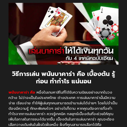
วิธีการเล่น พนันบาคาร่า คือ เบื้องต้น รู้
ก่อน ทำกำไร แน่นอน
พนันบาคาร่า คือ
หนึ่งในเกมคาสิโนที่ได้รับความนิยมอย่างมากในวง
กว้าง ไม่ว่าจะเป็นในประเทศไทย ต่างประเทศ การเล่นบาคาร่านั้นมีความ
ง่าย เรียบง่าย ทำให้ผู้เล่นทุกคนสามารถเข้ามาเล่นได้ง่ายๆ โดยไม่จำเป็น
ต้องมีความรู้ ทักษะพิเศษใดๆ อย่างไรก็ตาม หากคุณต้องการที่จะทำ
กำไรจากการเล่นบาคาร่า ควรรู้เทคนิค กลยุทธ์เบื้องต้นที่จะช่วยให้คุณ
เพิ่มโอกาสในการชนะได้มากขึ้น เบื้องต้นในการเล่นบาคาร่า คุณจะต้อง
เลือกวางเดิมพันในฝั่งใดฝั่งหนึ่ง ฝั่งที่คุณสามารถเลือกได้คือ