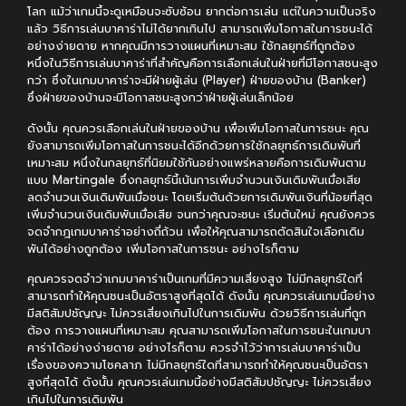
โลก แม้ว่าเกมนี้จะดูเหมือนจะซับซ้อน ยากต่อการเล่น แต่ในความเป็นจริง
แล้ว วิธีการเล่นบาคาร่าไม่ได้ยากเกินไป สามารถเพิ่มโอกาสในการชนะได้
อย่างง่ายดาย หากคุณมีการวางแผนที่เหมาะสม ใช้กลยุทธ์ที่ถูกต้อง
หนึ่งในวิธีการเล่นบาคาร่าที่สำคัญคือการเลือกเล่นในฝ่ายที่มีโอกาสชนะสูง
กว่า ซึ่งในเกมบาคาร่าจะมีฝ่ายผู้เล่น (Player) ฝ่ายของบ้าน (Banker)
ซึ่งฝ่ายของบ้านจะมีโอกาสชนะสูงกว่าฝ่ายผู้เล่นเล็กน้อย
ดังนั้น คุณควรเลือกเล่นในฝ่ายของบ้าน เพื่อเพิ่มโอกาสในการชนะ คุณ
ยังสามารถเพิ่มโอกาสในการชนะได้อีกด้วยการใช้กลยุทธ์การเดิมพันที่
เหมาะสม หนึ่งในกลยุทธ์ที่นิยมใช้กันอย่างแพร่หลายคือการเดิมพันตาม
แบบ Martingale ซึ่งกลยุทธ์นี้เน้นการเพิ่มจำนวนเงินเดิมพันเมื่อเสีย
ลดจำนวนเงินเดิมพันเมื่อชนะ โดยเริ่มต้นด้วยการเดิมพันเงินที่น้อยที่สุด
เพิ่มจำนวนเงินเดิมพันเมื่อเสีย จนกว่าคุณจะชนะ เริ่มต้นใหม่ คุณยังควร
จดจำกฎเกมบาคาร่าอย่างถี่ถ้วน เพื่อให้คุณสามารถตัดสินใจเลือกเดิม
พันได้อย่างถูกต้อง เพิ่มโอกาสในการชนะ อย่างไรก็ตาม
คุณควรจดจำว่าเกมบาคาร่าเป็นเกมที่มีความเสี่ยงสูง ไม่มีกลยุทธ์ใดที่
สามารถทำให้คุณชนะเป็นอัตราสูงที่สุดได้ ดังนั้น คุณควรเล่นเกมนี้อย่าง
มีสติสัมปชัญญะ ไม่ควรเสี่ยงเกินไปในการเดิมพัน ด้วยวิธีการเล่นที่ถูก
ต้อง การวางแผนที่เหมาะสม คุณสามารถเพิ่มโอกาสในการชนะในเกมบา
คาร่าได้อย่างง่ายดาย อย่างไรก็ตาม ควรจำไว้ว่าการเล่นบาคาร่าเป็น
เรื่องของความโชคลาภ ไม่มีกลยุทธ์ใดที่สามารถทำให้คุณชนะเป็นอัตรา
สูงที่สุดได้ ดังนั้น คุณควรเล่นเกมนี้อย่างมีสติสัมปชัญญะ ไม่ควรเสี่ยง
เกินไปในการเดิมพัน