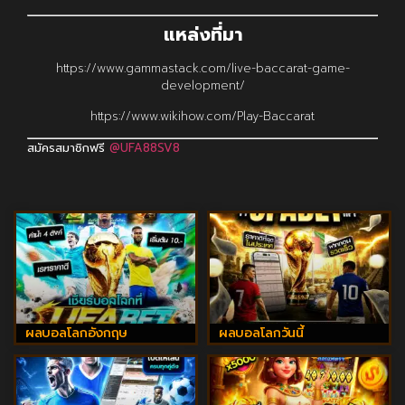
แหล่งที่มา
https://www.gammastack.com/live-baccarat-game-
development/
https://www.wikihow.com/Play-Baccarat
สมัครสมาชิกฟรี
@UFA88SV8
ผลบอลโลกอังกฤษ
ผลบอลโลกวันนี้