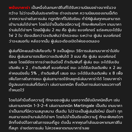
พนันบาคาร่า
เป็นหนึ่งในเกมคาสิโนที่ได้รับความนิยมอย่างมากในวง
กว้าง ไม่ว่าจะเป็นในประเทศไทย ต่างประเทศ ความนิยมของเกมนี้เกิด
จากความง่ายในการเล่น กฎกติกาที่ไม่ซับซ้อน ทำให้ผู้เล่นทุกคนสามารถ
เข้ามาเล่นได้ง่ายๆ โดยไม่จำเป็นต้องมีความรู้ ทักษะพิเศษใดๆ เกมบาคา
ร่าเล่นได้ง่ายๆ โดยมีผู้เล่น 2 คน คือ ผู้เล่น แบงค์เกอร์ แต่ละคนจะได้รับ
ไพ่ 2 ใบ ต้องเลือกว่าจะเดิมพันว่าใครจะชนะ ระหว่าง ผู้เล่น แบงค์เกอร์
ว่าจะเสมอกัน หลังจากนั้น ผู้เล่นจะต้องเปิดไพ่ของตนเอง
ผู้เล่นที่มีคะแนนใกล้เคียงกับ 9 จะเป็นผู้ชนะ วิธีการเล่นเกมบาคาร่าไม่ซับ
ซ้อน ผู้เล่นสามารถเลือกวางเดิมพันได้ 3 แบบ คือ ผู้เล่น แบงค์เกอร์
เสมอ โดยมีอัตราการจ่ายเงินดังนี้ ถ้าเดิมพันที่ ผู้เล่น ชนะ จะได้รับเงิน
เดิมพัน x 2 , ถ้าเดิมพันที่ แบงค์เกอร์ ชนะ จะได้รับเงินเดิมพัน x 2 ลบ
ค่าคอมมิชชั่น 5% , ถ้าเดิมพันที่ เสมอ ชนะ จะได้รับเงินเดิมพัน x 8 เพื่อ
เพิ่มโอกาสในการชนะ ผู้เล่นสามารถใช้กลยุทธ์เล่นบาคาร่าได้ โดยบาคาร่า
มีรูปแบบการเล่นที่เรียกว่า เล่นตามเทคนิค ซึ่งเป็นการเล่นตามแนวทางที่
กำหนดไว้
โดยไม่คำนึงถึงความรู้ ทักษะของผู้เล่น นอกจากนี้ยังมีเทคนิคอื่นๆ เช่น
เล่นตามเทคนิค 1-3-2-4 เล่นตามเทคนิค Martingale เป็นต้น เกมบาคา
ร่าเป็นเกมที่มีความสนุกสนาน ตื่นเต้น ไม่ว่าจะเป็นผู้เล่นมือใหม่ มือเก๋า ทุก
คนสามารถเข้ามาเล่นได้ง่ายๆ โดยไม่จำเป็นต้องมีความรู้ ทักษะพิเศษใดๆ
อีกทั้งยังมีโอกาสในการชนะที่สูง ดังนั้น หากคุณกำลังมองหาเกมคาสิโน
ที่สนุก ง่ายต่อการเล่น ไม่ควรพลาดเกมบาคาร่าเลย