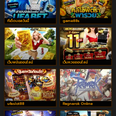
ทีเด็ดบอลวันนี้
game88s
เว็บพนันออนไลน์
เว็บหวยออนไลน์
ufaslot88
Ragnarok Online