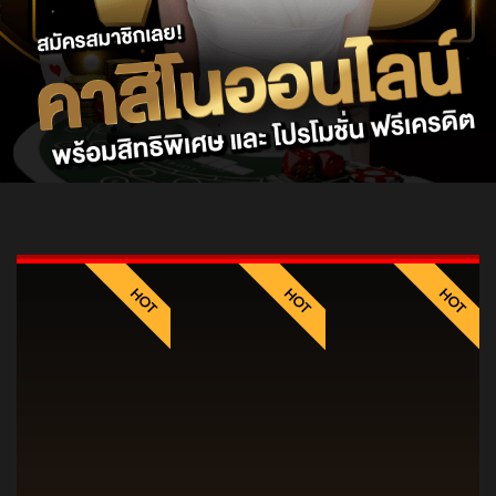
HOT
HOT
HOT