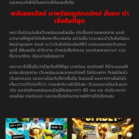
รอบคอบกันได้เป็นอย่างดีกันเลยทีเดีย
พนันออนไลน์ มาพร้อมรูปแบบใหม่ มั่นคง น่า
เชื่อถือที่สุด
เพราะในปัจจุบันนั้นเว็บพนันออนไลน์นั้น เกิดขึ้นอย่างแพร่หลาย และมี
มากมายให้ลูกค้าได้เลือกหาที่จะเล่นกัน แต่วันนี้เราจะมาแนะนำเว็บไซต์น้อง
ใหม่ล่าสุดสดๆ ร้อนๆ จะว่าเว็บไซต์น้องใหม่ก็ได้ มาแรงแซงทุกเว็บของ
ยุคนี้ สีสันสดใส เข้าใจง่าย ตัวหนังสือชัดเจน รองรับหลายภาษา รวม
ถึงภาษาไทย เรียบง่ายไม่ยุ่งยาก
เพราะเราได้ขึ้นชื่อว่าเป็นเว็บที่ดีที่สุด มาพร้อม เครดิตฟรี ที่นำมามอบให้
แก่สมาชิกทุกท่าน เว็บพนันบอลแจกเครดิตฟรี ไม่ต้องฝาก ก็เล่นได้แล้ว
เว็บแทงบอล ของเราเป็นเว็บที่น่าเชื่อถือ ในตอนนี้ และหากท่านไม่มั่นใจ
เกี่ยวว่าจะได้จริงรึป่าว ท่านเลิกกังวลไปได้เลย เว็บของเราเป็นเว็บแจก
จริง และยังมีเกมพนันออนไลน์ให้เล่นมากว่า 40 เกม และ ยังมีบาคาร่า
ออนไลน์ เกมยิงปลา และเกมอื่นๆอีกมากมายให้ท่านได้เลือกเล่น