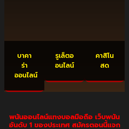
บาคา
รูเล็ตอ
คาสิโน
ร่า
อนไลน์
สด
ออนไลน์
พนันออนไลน์แทงบอลมือถือ เว็บพนัน
อันดับ 1 ของประเทศ สมัครตอนนี้แจก