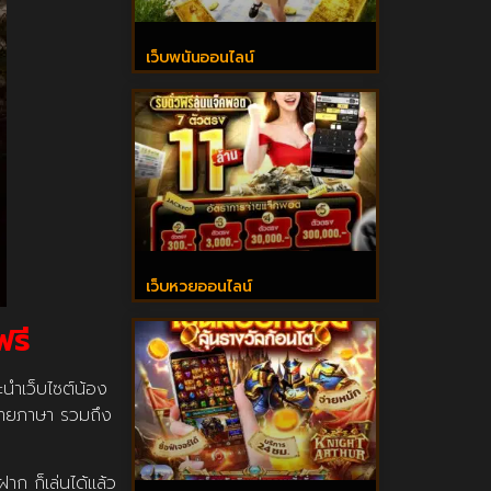
เว็บพนันออนไลน์
เว็บหวยออนไลน์
ฟรี
นะนำเว็บไซต์น้อง
หลายภาษา รวมถึง
ฝาก ก็เล่นได้แล้ว