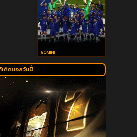
90MINI
ทีเด็ดบอลวันนี้