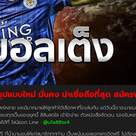
แบบใหม่ มั่นคง น่าเชื่อถือที่สุด สมัคร
พร่หลาย และมีมากมายให้ลูกค้าได้เลือกหาที่จะเล่นกัน แต่วันนี้เราจะมาแ
รงแซงทุกเว็บของยุคนี้ สีสันสดใส เข้าใจง่าย ตัวหนังสือชัดเจน รองรับ
ษได้ที่ ไลน์แอด Line :
@ufa88sv4
ดิตฟรี ที่นำมามอบให้แก่สมาชิกทุกท่าน เว็บพนันบอลแจกเครดิตฟรี ไม่ต้อง