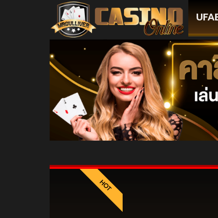
UFA
HOT