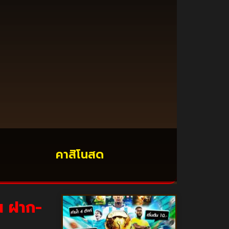
คาสิโนสด
น ฝาก-