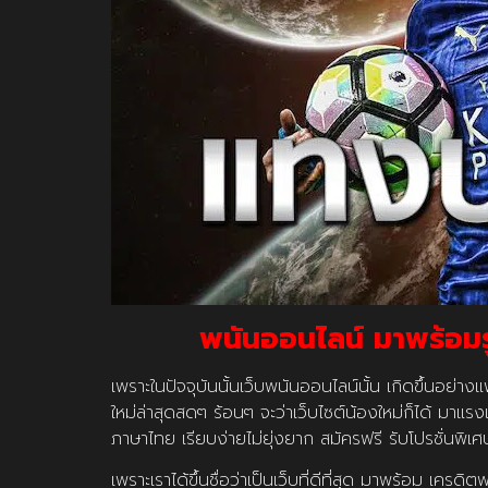
พนันออนไลน์ มาพร้อมรูป
เพราะในปัจจุบันนั้นเว็บพนันออนไลน์นั้น เกิดขึ้นอย่างแ
ใหม่ล่าสุดสดๆ ร้อนๆ จะว่าเว็บไซต์น้องใหม่ก็ได้ มาแ
ภาษาไทย เรียบง่ายไม่ยุ่งยาก สมัครฟรี รับโปรชั่นพิเศ
เพราะเราได้ขึ้นชื่อว่าเป็นเว็บที่ดีที่สุด มาพร้อม เคร