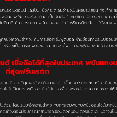
าแรงในตอนนี้ และเป็นเ ซึ่งถือได้เลยว่ายังเป็นผลประโยชน์ ที่จะทำให้ส
คอพนันบอลให้ความสนใจกันมาเป็นอันดับ 1 เลยเชียว เปิดบอลเยอะกว่าที
่กี่นาที ก็สามารถเล่น พนันบอลออนไลน์ ฟรีเครดิต กับเราได้ง่ายๆ ฝา
ทุกคนให้ความสำคัญ กับการเลือกเล่นฟุตบอล ผ่านช่องทางระบบออนไลน์
ทสูงต่ำหรือจะเป็นการแทงบอลประเภทบอลเต็ง ทายผลฟุตบอลกันได้อย่าง
นต์ เชื่อถือได้ที่สุดในประเทศ พนันแท
ที่สุดฟรีเครดิต
แบบเดิม ๆ ที่คุณจะต้องเดินทางไปโต๊ะนั้นค่อย ๆ ลดลง หรือ เกือบ
ใช้เทคโลโนยีในการ พนันออนไลน์กันเยอะขึ้น เพราะอำนวยความสะดวกให้ก
าขึ้นด้วย โดยเริ่มมาให้ความสำคัญกับการเดิมพันกับพนันออนไลน์มากขึ้
คุณก็จะต้องมีอุปกรณ์ที่สามารถเชื่อมต่อกับอินเตอร์เน็ตได้ ไม่ว่าจะเป