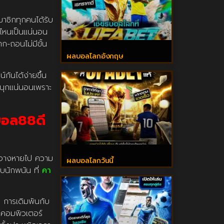
มาชิกทุกคนได้รับ
่ไหนเป็นแน่นอน
ก-ถอนไม่มีขั้น
ผลบอลโลกอังกฤษ
กันได้ง่ายขึ้น
สนุกแน่นอนเพราะ
งบอล88ดี
จะจางหายไป ความ
ผลบอลโลกวันนี้
ับนักพนัน ที่
คา
น การเดิมพันกับ
็นคอมพิวเตอร์