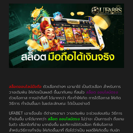
สล็อตออนไลน์มือถือ
ตัวเลือกต่างๆ เอามาใช้ เป็นตัวเลือก สำหรับการ
วางเดิมพัน ให้เกิดเป็นผลดี ขึ้นมากับคน ที่สนใจ
สล็อต ออนไลน์ตรง
ด้วยโอกาส การเข้าถึงที่ ได้มากกว่า ที่จะทำให้เกิด การได้โอกาส ให้เกิด
วิธีการ ทำเงินขึ้นมา ในแต่ละลักษณะ ได้เป็นอย่างดี
UFABET เอาเงื่อนไข ดีต่างๆเอามา วางเดิมพัน จะช่วยส่งเสริม วิธีการ
ทำเงินขึ้น มาได้มากกว่า
สล็อต ออนไลน์ตรง
ไม่ว่าจะ เป็นการเข้า ถึงเกม
ในตัว เลือกใดที่ง่าย มากยิ่งขึ้น และก็การใช้ตัวเลือก ที่เพิ่มโอกาส
สำหรับวิธีการทำเงิน ให้เกิดขึ้นมาที่ ถือได้ว่าเป็น ผลดีให้เกิดขึ้น กับนัก