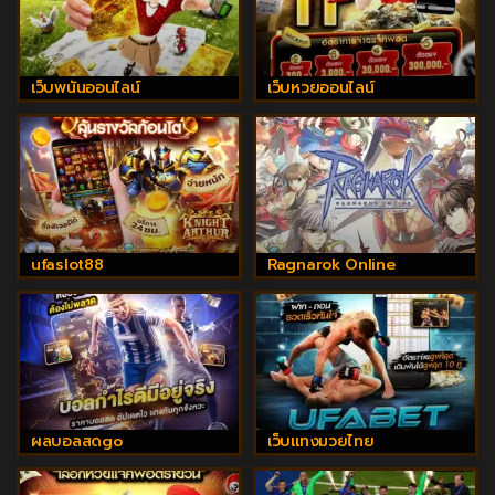
เว็บพนันออนไลน์
เว็บหวยออนไลน์
ufaslot88
Ragnarok Online
ผลบอลสดgo
เว็บแทงมวยไทย