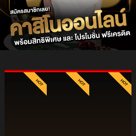
HOT
HOT
HOT