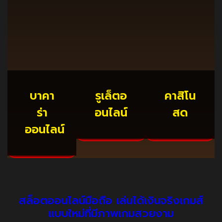
บาคา
รูเล็ตอ
คาสิโน
ร่า
อนไลน์
สด
ออนไลน์
สล็อตออนไลน์มือถือ เล่นได้เงินจริงเกมส์
แบบใหม่ที่มีภาพเกมสวยงาม