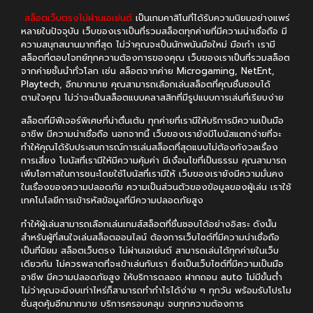
สล็อตเว็บตรงไม่ผ่านเอเย่นต์
เป็นเกมคาสิโนที่ได้รับความนิยมอย่างแพร่
หลายในปัจจุบัน เว็บของเราเป็นที่รวมสล็อตทุกค่ายที่มีความน่าเชื่อถือ มี
ความสนุกสนานมากที่สุด ไม่ว่าคุณจะเป็นนักพนันมือใหม่ มือเก๋า เรามี
สล็อตที่ตอบโจทย์ทุกความต้องการของคุณ เว็บของเราเป็นที่รวมสล็อต
จากค่ายชั้นนำทั่วโลก เช่น สล็อตจากค่าย Microgaming, NetEnt,
Playtech, อีกมากมาย คุณสามารถเลือกเล่นสล็อตที่คุณชื่นชอบได้
ตามใจคุณ ไม่ว่าจะเป็นสล็อตแบบคลาสสิกที่มีรูปแบบการเล่นที่เรียบง่าย
สล็อตที่มีฟีเจอร์พิเศษที่น่าตื่นเต้น ทุกค่ายที่เรามีให้บริการมีความเป็นมือ
อาชีพ มีความน่าเชื่อถือ นอกจากนี้ เว็บของเรายังมีโบนัสแตกง่ายที่จะ
ทำให้คุณได้รับประสบการณ์การเล่นสล็อตที่สุดแบบไม่ต้องกังวลเรื่อง
การเสี่ยง โบนัสที่เรามีให้มีความคุ้มค่า มีเงื่อนไขที่เป็นธรรม คุณสามารถ
เพิ่มโอกาสในการชนะโดยใช้โบนัสที่เรามีให้ เว็บของเรายังมีความมั่นคง
ในเรื่องของความปลอดภัย ความเป็นส่วนตัวของข้อมูลของผู้เล่น เราใช้
เทคโนโลยีการเข้ารหัสข้อมูลที่มีความปลอดภัยสูง
ทำให้ผู้เล่นสามารถเลือกเล่นเกมส์สล็อตที่ชื่นชอบได้อย่างอิสระ ดังนั้น
สำหรับผู้ที่สนใจเล่นสล็อตออนไลน์ ต้องการเว็บไซต์ที่มีความน่าเชื่อถือ
เป็นที่นิยม สล็อตเว็บตรง ไม่ผ่านเอเย่นต์ สามารถเล่นได้ทุกค่ายในเว็บ
เดียวกัน ไม่ควรพลาดที่จะเข้าเล่นกับเรา ซึ่งเป็นเว็บไซต์ที่มีความเป็นมือ
อาชีพ มีความปลอดภัยสูง ให้บริการตลอด ฝากถอน auto ไม่มีขั้นต่ำ
ไม่ว่าคุณจะมีงบเท่าไหร่ก็สามารถทำกำไรได้ง่าย ๆ ทุกวัน พร้อมรับโปรโม
ชั่นสุดคุ้มอีกมากมาย บริการครอบคลุม จบทุกความต้องการ