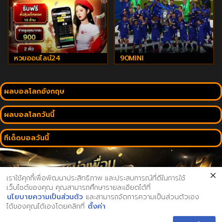
หวยออนไลน์24
90MINI
ผลบอลโลกอังกฤษ
ผลบอลโลกวันนี้
ทีเด็ดบอลวันนี้
เราใช้คุกกี้เพื่อพัฒนาประสิทธิภาพ และประสบการณ์ที่ดีในการใช้
เว็บไซต์ของคุณ คุณสามารถศึกษารายละเอียดได้ที่
นโยบายความเป็นส่วนตัว
และสามารถจัดการความเป็นส่วนตัวเอง
ได้ของคุณได้เองโดยคลิกที่
ตั้งค่า