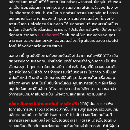
สล็อตเป็นเกมคาสิโนที่ได้รับความนิยมอย่างแพร่หลายในปัจจุบัน เว็บของ
เราเป็นที่รวมสล็อตทุกค่ายที่คุณสามารถเลือกเล่นได้ตามใจชอบ ไม่ว่าจะ
เป็นสล็อตจากค่ายชั้นนำ ค่ายใหม่ๆ ทุกค่ายมีความเป็นเอกลักษณ์ ความ
สนุกสนานที่แตกต่างกันออกไป คุณสามารถเลือกเล่นสล็อตที่ตรงกับ
ความชื่นชอบ สไตล์การเล่นของคุณได้ นอกจากนี้ เว็บของเรายังมีโปร
โมชั่นเครดิตฟรีที่น่าตื่นเต้นอีกมากมาย โปรโมชั่นเครดิตฟรี เป็นโอกาสที่ดี
ที่คุณสามารถลอง
ปั่น สล็อตฟรี
โดยไม่ต้องใช้เงินของคุณเอง คุณ
สามารถทดลองเล่นเกมใหม่ๆ ลองเล่นสล็อตที่คุณไม่เคยลองมาก่อนได้
โดยไม่ต้องกังวลเรื่องการเสียเงิน
นอกจากนี้ คุณยังมีโอกาสที่จะชนะเงินจริงได้จากเครดิตฟรีที่ได้รับ เว็บ
ของเรามีความปลอดภัย น่าเชื่อถือ เราให้ความสำคัญกับความเป็นส่วน
ตัวของลูกค้าทุกท่าน ใช้เทคโนโลยีการเข้ารหัสข้อมูลที่มีความปลอดภัย
สูง เพื่อให้คุณมั่นใจในการทำธุรกรรมที่เว็บของเรา ไม่ว่าคุณจะเป็นนัก
พนันมือใหม่ มืออาชีพ เว็บของเรามีสิ่งที่คุณต้องการทั้งในเรื่องของ
สล็อตที่หลากหลาย โปรโมชั่นที่น่าตื่นเต้น คุณสามารถเข้ามาเล่นสล็อต
สนุกไปกับเกมคาสิโนอื่นๆ ได้ตลอดเวลา อย่างไรก็ตาม คุณควรจดจำ
ว่าการเล่นเกมคาสิโนควรเป็น เพื่อความสนุกสนาน ความบันเทิง
สล็อตเว็บตรงไม่ผ่านเอเย่นต์ เครดิตฟรี
ทำให้ผู้เล่นสามารถเพิ่ม
โอกาสในการชนะรางวัลได้อย่างมากขึ้น สำหรับผู้ที่สนใจเข้าร่วมเล่นเกม
สล็อตออนไลน์ แต่ยังไม่มีประสบการณ์ ไม่แน่ใจว่าจะเลือกเกมไหนดี
สามารถเลือกเล่นเกมสล็อตที่เว็บไซต์ของเรา ได้เลย โดยเว็บไซต์จะมี
รายละเอียดเกี่ยวกับเกมแต่ละเกม รวมถึงคำแนะนำในการเล่น ทำให้ผู้เล่น