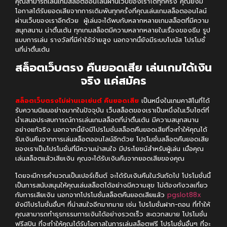
คุณสามารถเล่นเกมสล็อตออนไลน์ผ่านเว็บของเราได้ทุกครั้ง คุณยังมี
โอกาสได้รับยอดเสียจากการเดิมพันทุกครั้งที่คุณเล่นเกมสล็อตออนไลน์
ผ่านเว็บของเราอีกด้วย
ผู้เล่นจะได้พบกับหลากหลายเกมสล็อตที่มีความ
สนุกสนาน น่าตื่นเต้น ทุกเกมสล็อตมีความหลากหลายในเรื่องของธีม รูป
แบบการเล่น รางวัลที่มีค่าใช้จ่ายสูง นอกจากนี้ยังมีระบบโบนัส โปรโมชั่
นที่น่าตื่นเต้น
สล็อตเว็บตรง คืนยอดเสีย เล่นเกมได้เงิน
จริง แค่สมัคร
สล็อตเว็บตรงไม่ผ่านเอเย่นต์ คืนยอดเสีย
เป็นหนึ่งในเกมคาสิโนที่ได้
รับความนิยมอย่างมากในปัจจุบัน เว็บสล็อตของเราเป็นหนึ่งในเว็บไซต์ที่
นำเสนอประสบการณ์การเล่นเกมสล็อตที่น่าตื่นเต้น มีความสนุกสนาน
อย่างแท้จริง นอกจากนี้ยังมีโปรโมชั่นสล็อตคืนยอดเสียที่จะทำให้คุณได้
รับเงินคืนจากการเล่นสล็อตออนไลน์อีกด้วย โปรโมชั่นสล็อตคืนยอดเสีย
ของเราเป็นโปรโมชั่นที่มีความน่าสนใจ มีประโยชน์สำหรับผู้เล่น เมื่อคุณ
เล่นสล็อตแล้วเสียเงิน คุณจะได้รับเงินคืนจากยอดเสียของคุณ
โดยจะมีการคำนวณเป็นเปอร์เซ็นต์ จะได้รับเงินคืนในวันถัดไป โปรโมชั่นนี้
เป็นการสนับสนุนให้คุณเล่นสล็อตได้อย่างมีความสุข ไม่ต้องกังวลเกี่ยว
กับการเสียเงิน นอกจากโปรโมชั่นสล็อตคืนยอดเสียแล้ว
pgslot88x
ยังมีโปรโมชั่นอื่นๆ ที่น่าสนใจอีกมากมาย เช่น โปรโมชั่นฝาก-ถอน ที่ทำให้
คุณสามารถทำธุรกรรมการเงินได้อย่างรวดเร็ว สะดวกสบาย โปรโมชั่น
ฟรีสปิน ที่จะทำให้คุณได้รับโอกาสในการเล่นสล็อตฟรี โปรโมชั่นอื่นๆ ที่จะ