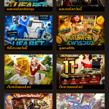
ผลบอลโลกอังกฤษ
ผลบอลโลกวันนี้
ทีเด็ดบอลวันนี้
game88s
เว็บพนันออนไลน์
เว็บหวยออนไลน์