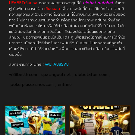
UFABETเว็บบอล
ช่องทางของการลงทุนที่ดี
ufabet-autobet
ถ้าหาก
ผู้เดิมพันสามารถเป็น
เซียนบอล
เพื่อการพนันที่ถือว่าดีไม่ใช่น้อย ย่อมมี
ความรู้ความเข้าใจช่องทางที่มีต่างกัน ที่ขึ้นกับนักเดิมพันว่าช่วยเพิ่มช่อง
ทาง ให้มีการทำเงินเพิ่มมากกว่ามาได้อย่างมีคุณภาพ ที่ขึ้นกับว่าเลือก
พนันด้วยช่องทางไหน หรือใช้ตัวเลือกใดเอามาทำเงินให้ขึ้นได้มากกว่ากัน
แม้ผู้เล่นพนันที่มีความทำเงินขึ้นมา ก็ต้องปรับเปลี่ยนแนวความคิด
ลักษณะ ของการพนันออนไลน์ในแต่ละคู่ เพื่อสร้างโอกาสให้มีการได้กำไร
มากกว่า เมื่อคุณมีวิธีสำหรับการพนันที่ดี มันย่อมเป็นช่องทางที่คุณทำ
เงินให้เพิ่มมา ที่ทำให้ช่วยสำหรับเพื่อการกลายเป็นตัวเลือก ในการพนันที่
ดียิ่งขึ้น
สมัครผ่านทาง Line :
@UFA88SV8
w88betth.com
;
spacingout.net
;
ufabetatom.com
;
pokerpluscasinos.com
;
enti.me