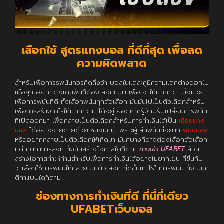
เลือกใช้ สูตรแทงบอล ที่ดีที่สุด เพื่อลด
ความผิดพลาด
สำหรับเพื่อการรพนันควรคิดถึงว่า บอลในแต่ละคู่มีความแตกต่างออกไป
เมื่อคุณอยากวางเดิมพันก็ต้องเลือกแบบ เพื่อเอาให้มากกว่า เมื่อมีวิธี
เพื่อการพนันที่ดี ทั้งเลือกพนันทุกตัวเลือก มันมันไปเป็นตัวเลือกสำหรับ
เพื่อการสร้างกำไรให้มากกว่ามาได้อยู่เยอะ หากรู้จักปรับเปลี่ยนการพนัน
ที่เปิดออกมา เพื่อกลายเป็นตัวเลือกสำหรับการทำเงินได้เ​ป็น
เซียนแทง
บอล
ได้อย่างง่ายดายด้วยเหมือนกัน เพราะผู้เล่นพนันที่อยาก
พนันบอล
หรืออยากกลายเป็นตัวเลือกให้เกิดมา มันก็บางทีอาจต้องเลือกตัวเลือก
ที่ดี กติกาการลงทุ ทั้งมันสร้างโอกาสใดก็ตาม
ทางเข้า UFABET
ล้วน
สร้างโอกาสทำให้ท่านสำหรับเพื่อการทำเงินได้อย่างไม่ยากเย็น ที่ขึ้นกับ
ว่าเลือกใช้การพนันให้กลายเป็นตัวเลือก ที่ดีขึ้นเท่าไรในการพนัน ทั้งเป็นก
ติกาแบบใดก็ตาม
ช่องทางการทำเงินที่ดี ที่นี่ที่เดียว
UFABETเว็บบอล