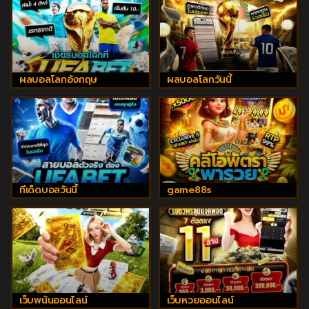
ผลบอลโลกอังกฤษ
ผลบอลโลกวันนี้
ทีเด็ดบอลวันนี้
game88s
เว็บพนันออนไลน์
เว็บหวยออนไลน์