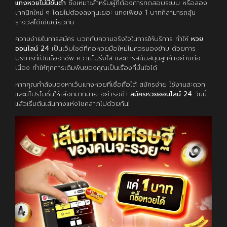
แทงหวยไม่มีขั้นต่ำ
ซึ่งเหมาะสำหรับผู้ที่ต้องการทดสอบระบบ หรือลอง
เทคนิคใหม่ ๆ โดยไม่ต้องลงทุนเยอะ แทงเพียง 1 บาทก็สามารถลุ้น
รางวัลได้เช่นเดียวกัน
ความง่ายในการสมัคร บวกกับความจริงใจในการให้บริการ ทำให้
หวย
ออนไลน์ 24
เป็นเว็บไซต์ที่คอหวยมือใหม่ไม่ควรมองข้าม ด้วยการ
บริการที่เป็นมืออาชีพ ความโปร่งใส และการสนับสนุนลูกค้าอย่างต่อ
เนื่อง ทำให้ทุกการเดิมพันของคุณเป็นเรื่องที่มั่นใจได้
หากคุณกำลังมองหาเว็บแทงหวยที่เชื่อถือได้ สมัครง่าย ใช้งานสะดวก
และมีโปรโมชั่นให้เลือกมากมาย อย่ารอช้า
สมัครหวยออนไลน์ 24
วันนี้
แล้วเริ่มต้นเส้นทางแห่งโชคลาภไปด้วยกัน!