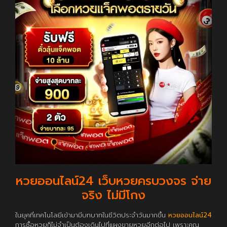
หวยออนไลน์24 เว็บหวยครบวงจร จ่าย
จริง ไม่มีโกง
ในยุคที่เทคโนโลยีเข้ามามีบทบาทในชีวิตประจำวันมากขึ้น
หวยออนไลน์24
การซื้อหวยก็ไม่จำเป็นต้องเดินไปที่แผงขายหวยอีกต่อไป เพราะคุณ