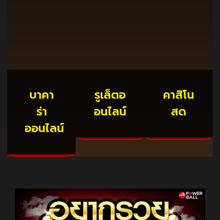
บาคา
รูเล็ตอ
คาสิโน
ร่า
อนไลน์
สด
ออนไลน์