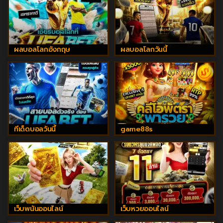
ผลบอลโลกอังกฤษ
ผลบอลโลกวันนี้
ทีเด็ดบอลวันนี้
game88s
เว็บพนันออนไลน์
เว็บหวยออนไลน์