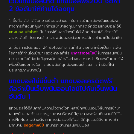
เว็บแทงบอลน้ำดี แทงบอลฟรี200 จัดหา
2 ข้อดีมาให้ท่านได้ลงทุน
1. ซึ่งถือได้ว่าได้รับความนิยมอย่างมากในการเข้ามาเล่นพนันแนะช่อง
ทางการทำเงินที่คุ้มค่าแก่การเข้ามาลงทุนมากที่สุดอีกด้วยแทงบอล168
แทงบอล ufabet
มีบริการให้เหล่านักพนันได้เลือกเข้ามาใช้บริการได้
อย่างเต็มที่ กับการเข้ามาเล่นพนันบอลด้วยการสมัครเข้ามาเป็นสมาชิก
2. มีบริการได้ตลอด 24 ชั่วโมงสามารถทำได้โดยทันทีเพื่อเป็นการเพิ่ม
โอกาสให้ท่านได้เข้ามาแสวงหาผลกำไร
บาคาร่าออนไลน์
ในการเล่นพนัน
บอลออนไลน์ทั้งยังมีสูตรเด็ดเคล็ดลับต่างๆของเหล่าเซียนพนันมาม่าไพ่
เพื่อเป็นแนวทางในการเล่นพนันที่ถูกต้องแม่นยำและการทำเงินที่ได้
ประสิทธิภาพมากขึ้น
แทงบอลไม่มีขั้นต่ำ แทงบอลเครดิตฟรี
ถือว่าเป็นเว็บพนันออนไลน์ไปกับเว็นพนัน
อันดับ 1
แทงบอล168คุ้มค่ากับความไว้วางใจที่เหล่านักพนันมอบให้ในการเข้ามา
เล่นพนันบอลด้วยมาตรฐานการบริการที่มีคุณภาพพร้อมทีมงานที่ได้รับ
การฝึกฝนมาอย่างดีราคาการต่อรองที่ถือว่าดีที่สุดและมีลิงค์ทางเข้า
มากมาย
sagame88
สามารถเข้ามาเล่นพนันบอล