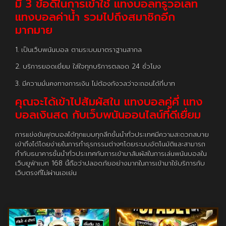
มี 3 ข้อดีในการเข้าใช้ แทงบอลทรูวอเลท
แทงบอลค่าน้ำ รวมไปถึงสมาชิกอีก
มากมาย
1. เป็นเว็บพนันบอล ตามระบบมาตราฐานสากล
2. บริการยอดเยี่ยม ใส่ใจทุกบริการตลอด 24 ชั่วโมง
3. มีความมั่นคงทางการเงิน ไม่ต้องกังวลว่าจะถอนได้กี่บาท
คุณจะได้เข้าไปสัมผัสใน แทงบอลคู่คี่ แทง
บอลเงินสด กับเว็บพนันออนไลน์ที่ดีเยื่ยม
การแข่งขันฟุตบอลได้ทุกแบบทุกลีกชั้นนำทั่วประเทศมีความสะดวกสบาย
เข้าถึงได้โดยง่ายในการทำธุรกรรมต่างๆโดยระบบอัตโนมัติและสามารถ
ทำกับธนาคารชั้นนำทั่วประเทศกับการเข้ามาสัมผัสในการเล่นพนันบอลใน
เว็บยูฟ่าเบท 168 นี้ถือว่าปลอดภัยอย่างมากในการเข้ามาใช้บริการกับ
เว็บตรงที่ไม่ผ่านเอเย่น