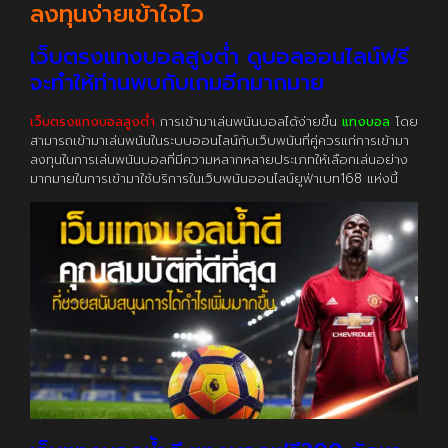
ลงทุนง่ายเข้าใจไว
เว็บตรงแทงบอลสูงต่ำ ดูบอลออนไลน์ฟรี
จะทำให้ท่านพบกับเกมอีกมากมาย
เว็บตรงแทงบอลสูงต่ำ
การเข้ามาเล่นพนันบอลได้ง่ายขึ้น
แทงบอล
โดย
สามารถเข้ามาเล่นพนันในระบบออนไลน์กับเว็บพนันที่คู่ควรแก่การเข้ามา
ลงทุนในการเล่นพนันบอลที่มีความหลากหลายประเภทให้เลือกเล่นอย่าง
มากมายในการเข้ามาใช้บริการในเว็บพนันออนไลน์ยูฟ่าเบท168 แห่งนี้