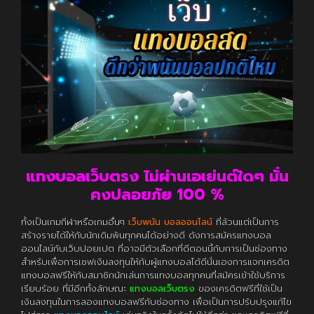
แทงบอลเว็บตรง ไม่ผ่านเอเย่นต์ใดๆ มั่น
คงปลอยภัย 100 %
ทั้งเป็นเกมกีฬาหรือเกมอื่นๆ
เว็บพนัน บอลออนไลน์
ที่ล้วนแต่เป็นการ
สร้างรายได้ให้กับนักเดิมพันทุกคนได้อย่างดี ดังการสมัครแทงบอล
ออนไลน์กับเว็บปอยเปต ที่อาจมีตัวเลือกที่ดีตอนนี้กับการเป็นช่องทาง
สำหรับเพื่อการเซฟเงินลงทุนให้กับผู้แทงบอลได้ดีนั่นเองการแจกเครดิต
แทงบอลฟรีให้กับสมาชิกนักเล่นการแทงบอลทุกคนที่สมัครเข้าใช้บริการ
เรียบร้อย ที่มีอีกทั้งลักษณะ
แทงบอลเว็บตรง
ของเครดิตฟรีที่ใช้เป็น
เงินลงทุนในการลองแทงบอลฟรีกับช่องทาง เพื่อเป็นการปรับปรุงแก้ไข