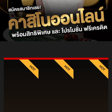
HOT
HOT
HOT