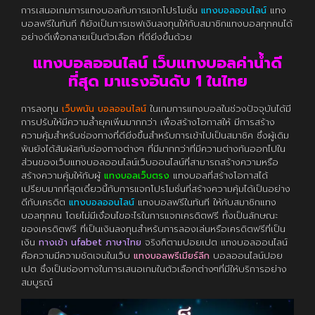
การเสนอเกมการแทงบอลกับการแจกโปรโมชั่น
แทงบอลออนไลน์
แทง
บอลฟรีในทันที ก็ยังเป็นการเซฟเงินลงทุนให้กับสมาชิกแทงบอลทุกคนได้
อย่างดีเพื่อกลายเป็นตัวเลือก ที่ดียิ่งขึ้นด้วย
แทงบอลออนไลน์ เว็บแทงบอลค่าน้ำดี
ที่สุด มาแรงอันดับ 1 ในไทย
การลงทุน
เว็บพนัน บอลออนไลน์
ในเกมการแทงบอลในช่วงปัจจุบันได้มี
การปรับให้มีความล้ำยุคเพิ่มมากกว่า เพื่อสร้างโอกาสให้ มีการสร้าง
ความคุ้มสำหรับช่องทางที่ดียิ่งขึ้นสำหรับการเข้าไปเป็นสมาชิค ซึ่งผู้เดิม
พันยังได้สัมผัสกับช่องทางต่างๆ ที่มีมากกว่าที่มีความต่างกันออกไปใน
ส่วนของเว็บแทงบอลออนไลน์เว็บออนไลน์ที่สามารถสร้างความหรือ
สร้างความคุ้มให้กับผู้
แทงบอลเว็บตรง
แทงบอลที่สร้างโอกาสได้
เปรียบมากที่สุดเดี๋ยวนี้กับการแจกโปรโมชั่นที่สร้างความคุ้มได้เป็นอย่าง
ดีกับเครดิต
แทงบอลออนไลน์
แทงบอลฟรีในทันที ให้กับสมาชิกแทง
บอลทุกคน โดยไม่มีเงื่อนไขอะไรในการแจกเครดิตฟรี ทั้งเป็นลักษณะ
ของเครดิตฟรี ที่เป็นเงินลงทุนสำหรับการลองเล่นหรือเครดิตฟรีที่เป็น
เงิน
ทางเข้า ufabet ภาษาไทย
จริงก็ตามปอยเปต แทงบอลออนไลน์
คือความมีความชัดเจนในเว็บ
แทงบอลพรีเมียร์ลีก
บอลออนไลน์ปอย
เปต ซึ่งเป็นช่องทางในการเสนอเกมในตัวเลือกต่างๆที่มีให้บริการอย่าง
สมบูรณ์