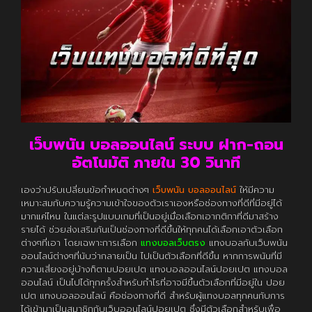
เว็บพนัน บอลออนไลน์
ระบบ ฝาก-ถอน
อัตโนมัติ ภายใน 30 วินาที
เองว่าปรับเปลี่ยนข้อกำหนดต่างๆ
เว็บพนัน บอลออนไลน์
ให้มีความ
เหมาะสมกับความรู้ความเข้าใจของตัวเราเองหรือช่องทางที่ดีที่มีอยู่ได้
มากแค่ไหน ในแต่ละรูปแบบเกมที่เป็นอยู่เมื่อเลือกเอากติกาที่ดีมาสร้าง
รายได้ ช่วยส่งเสริมกันเป็นช่องทางที่ดีขึ้นให้ทุกคนได้เลือกเอาตัวเลือก
ต่างๆที่เอา โดยเฉพาะการเลือก
แทงบอลเว็บตรง
แทงบอลกับเว็บพนัน
ออนไลน์ต่างๆที่นับว่ากลายเป็น ไปเป็นตัวเลือกที่ดีขึ้น หากการพนันที่มี
ความเสี่ยงอยู่บ้างก็ตามปอยเปต แทงบอลออนไลน์ปอยเปต แทงบอล
ออนไลน์ เป็นไปได้ทุกครั้งสำหรับกำไรที่อาจมีขึ้นตัวเลือกที่มีอยู่ใน ปอย
เปต แทงบอลออนไลน์ คือช่องทางที่ดี สำหรับผู้แทงบอลทุกคนกับการ
ได้เข้ามาเป็นสมาชิกกับเว็บออนไลน์ปอยเปต ซึ่งมีตัวเลือกสำหรับเพื่อ