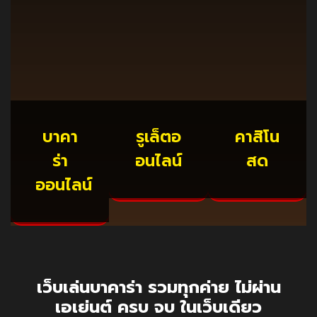
บาคา
รูเล็ตอ
คาสิโน
ร่า
อนไลน์
สด
ออนไลน์
เว็บเล่นบาคาร่า
รวมทุกค่าย ไม่ผ่าน
เอเย่นต์ ครบ จบ ในเว็บเดียว