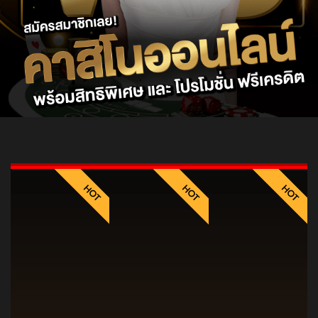
HOT
HOT
HOT