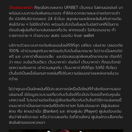
เว็บเล่นบาคาร่า
ที่คุณไม่ควรพลาด UFABET เว็บตรง ไม่ผ่านเอเย่นต์ มา
พร้อมระบบการเดิมพันครบวงจร ทำให้สะดวกสบายและง่ายต่อการเข้า
ถึง เปิดให้บริการตลอด 24 ชั่วโมง สนุกสนานเพลิดเพลินไปกับการเดิม
พันได้ง่าย ๆ ไม่มีขีดจำกัด พร้อมรับโปรโมชั่นและโบนัสต่างๆที่เป็นการ
ต้อนรับผู้เล่นที่เข้ามาเล่นตลอดทั้งวัน ฝากถอนไว ไม่ต้องรอนาน ทำ
รายการง่าย ๆ ด้วยระบบ auto รองรับ true wallet
บริการด้วยระบบการเดิมพันออนไลน์ที่ดีที่สุด เสถียร เล่นง่าย ปลอดภัย
100% เข้าร่วมสนุกกับเราพร้อมรับโปรโมชั่นมากมาย ไม่ว่าจะเป็นเครดิต
ฟรี และ บาคาร่าคืนยอดเสีย และข้อเสนอสุดพิเศษอีกมากมาย เรียกได้
ว่า ครบ จบในเว็บเดียว เว็บบาคาร่า อันดับ1 เว็บบาคาร่า ที่ตอบโจทย์
ทุกความต้องการ เข้าร่วมสนุกกับ เว็บบาคาร่าที่ดีที่สุด ได้ที่นี่ ที่เดียว
เว็บไซต์เป็นหนึ่งในเกมการพนันที่ได้รับความนิยมอย่างแพร่หลายในวง
กว้าง
ไม่ว่าคุณจะเป็นนักพนันที่มีประสบการณ์หรือมือใหม่ที่กำลังต้องการลอง
เล่นเกมนี้ มีข้อมูลรวบรวมเกี่ยวกับเว็บไซต์ที่จะมีประโยชน์สำหรับคุณใน
บทความนี้ โปรดอ่านต่อเรียนรู้เพิ่มเติมเกี่ยวกับเว็บไซต์วิธีการเล่นเกมนี้
เกมบาคาร่าเป็นเกมการพนันที่มีกติกาง่ายๆ ไม่ซับซ้อนมาก มีผู้เล่นสอง
ฝ่าย คือ ฝ่ายเจ้ามือ (Banker) และ ฝ่ายผู้เล่น (Player) ผู้เล่นต้องเดิม
พันว่าฝ่ายใดจะชนะ หรือว่าจะเสมอกัน ในที่ส่วนใหญ่ ผู้เล่นมักจะเลือกเดิม
พันในฝ่ายของพวกเขา