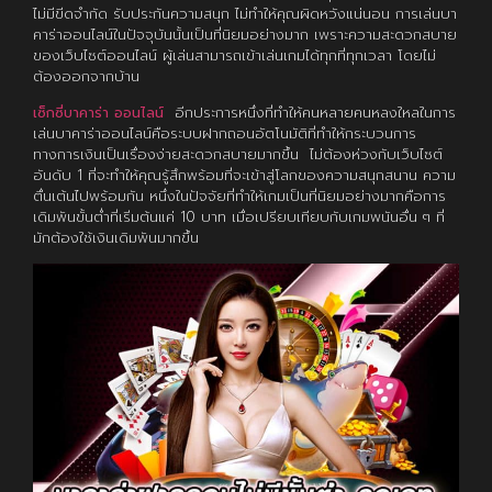
ไม่มีขีดจำกัด รับประกันความสนุก ไม่ทำให้คุณผิดหวังแน่นอน การเล่นบา
คาร่าออนไลน์ในปัจจุบันนั้นเป็นที่นิยมอย่างมาก เพราะความสะดวกสบาย
ของเว็บไซต์ออนไลน์ ผู้เล่นสามารถเข้าเล่นเกมได้ทุกที่ทุกเวลา โดยไม่
ต้องออกจากบ้าน
เซ็กซี่บาคาร่า ออนไลน์
อีกประการหนึ่งที่ทำให้คนหลายคนหลงใหลในการ
เล่นบาคาร่าออนไลน์คือระบบฝากถอนอัตโนมัติที่ทำให้กระบวนการ
ทางการเงินเป็นเรื่องง่ายสะดวกสบายมากขึ้น ไม่ต้องห่วงกับเว็บไซต์
อันดับ 1 ที่จะทำให้คุณรู้สึกพร้อมที่จะเข้าสู่โลกของความสนุกสนาน ความ
ตื่นเต้นไปพร้อมกัน หนึ่งในปัจจัยที่ทำให้เกมเป็นที่นิยมอย่างมากคือการ
เดิมพันขั้นต่ำที่เริ่มต้นแค่ 10 บาท เมื่อเปรียบเทียบกับเกมพนันอื่น ๆ ที่
มักต้องใช้เงินเดิมพันมากขึ้น