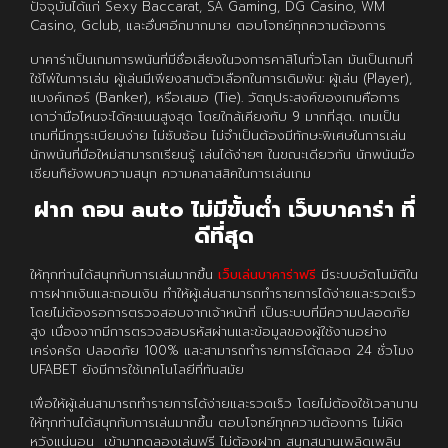
ปัจจุบันได้แก่ Sexy Baccarat, SA Gaming, DG Casino, WM
Casino, Gclub, และอื่นๆอีกมากมาย ตอบโจทย์ทุกความต้องการ
บาคาร่าเป็นเกมการพนันที่มีชื่อเสียงในวงการคาสิโนทั่วโลก มันเป็นเกมที่
ใช้ไพ่ในการเล่น ผู้เล่นมีเพียงสามตัวเลือกในการเดิมพัน: ผู้เล่น (Player),
แบงค์เกอร์ (Banker), หรือเสมอ (Tie). วัตถุประสงค์ของเกมคือการ
เดาว่ามือไหนจะได้คะแนนสูงสุด โดยใกล้เคียงกับ 9 มากที่สุด. เกมเป็น
เกมที่มีกฎระเบียบง่าย ไม่ซับซ้อน ไม่จำเป็นต้องมีทักษะพิเศษในการเล่น
นักพนันที่มือใหม่สามารถเรียนรู้ เล่นได้ง่ายๆ ในขณะเดียวกัน นักพนันมือ
เซียนก็ยังพบความสนุก ความคลาสสิคในการเล่นเกม
ฝาก ถอน
auto
ไม่มีขั้นต่ำ เว็บบาคาร่า ที่
ดีที่สุด
ให้ทุกท่านได้สนุกกับการเล่นมากขึ้น
เว็บเล่นบาคาร่าฟรี
มีระบบอัตโนมัติใน
การฝากเงินและถอนเงิน ทำให้ผู้เล่นสามารถทำรายการได้ง่ายและรวดเร็ว
โดยไม่ต้องรอการตรวจสอบจากเจ้าหน้าที่ เป็นระบบที่มีความปลอดภัย
สูง เนื่องจากมีการตรวจสอบรหัสผ่านและข้อมูลของผู้ใช้งานอย่าง
เคร่งครัด ปลอดภัย 100% และสามารถทำรายการได้ตลอด 24 ชั่วโมง
UFABET ยังมีการใช้เทคโนโลยีที่ทันสมัย
เพื่อให้ผู้เล่นสามารถทำรายการได้ง่ายและรวดเร็ว โดยไม่ต้องใช้เวลานาน
ให้ทุกท่านได้สนุกกับการเล่นมากขึ้น ตอบโจทย์ทุกความต้องการ ไม่ผิด
หวังแน่นอน เข้ามาทดลองเล่นฟรี ไม่ต้องฝาก สนุกสนานเพลิดเพลิน