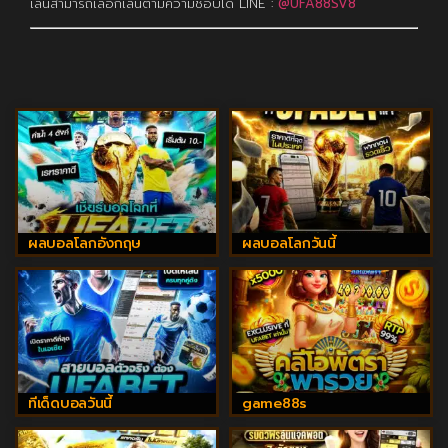
เล่นสามารถเลือกเล่นตามความชอบได้ LINE :
@UFA88SV8
ผลบอลโลกอังกฤษ
ผลบอลโลกวันนี้
ทีเด็ดบอลวันนี้
game88s