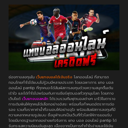
ช่องทางลงทุนใน
เว็บแทงบอลได้เงินจริง
โลกออนไลน์ ที่สามารถ
กอบโกยกำไรได้แบบไม่รู้จบมีหลายประเภท โดยเฉพาะการ แทง บอล
ออนไลน์ pantip ที่ทุกคนจะได้สัมผัสการลงทุนด้วยความสนุกตื่นเต้น
เร้าใจ และได้กำไรไปพร้อมกับการเชียร์ฟุตบอลทั่วทุกมุมโลก โดยทาง
เว็บไซต์
เว็บแทงบอลหลัก
ได้รวบรวมทีมฟุตบอลต่างๆ มาไว้ในตาราง
การเดิมพันให้ทุกคนได้เลือกอย่างอิสระ พร้อมทั้งกำหนดอัตราการต่อ
รอง รวมทั้งราคาค่าน้ำที่จะมอบให้อย่างจุใจ พร้อมสัมผัสการลงทุนที่มี
ความหลากหลายรูปแบบ ซึ่งยูฟ่าเบทเป็นเว็บที่ทั่วโลกให้การยอมรับ
โดยมีมาตรฐานสากลอย่างแท้จริงการ แทง บอล ออนไลน์ pantip ได้
รับกระแสความนิยมอันสูงสุด เนื่องจากเป็นการทำกำไรง่ายและใช้เงิน