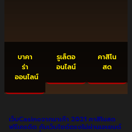
บาคา
รูเล็ตอ
คาสิโน
ร่า
อนไลน์
สด
ออนไลน์
เว็บCasinoจากมาเก๊า 2021 คาสิโนสด
ฟรีเครดิต กับเว็บไซต์ตรงไม่ผ่านเอเยนต์