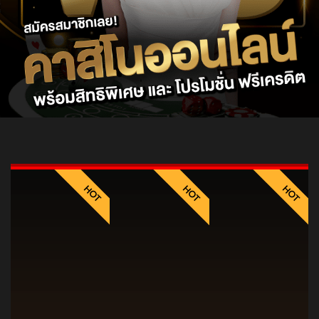
HOT
HOT
HOT