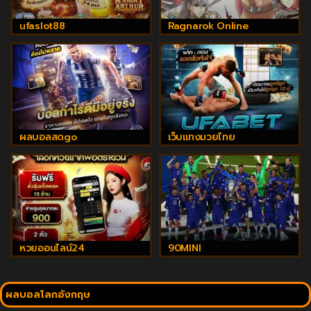
ufaslot88
Ragnarok Online
ผลบอลสดgo
เว็บแทงมวยไทย
หวยออนไลน์24
90MINI
ผลบอลโลกอังกฤษ