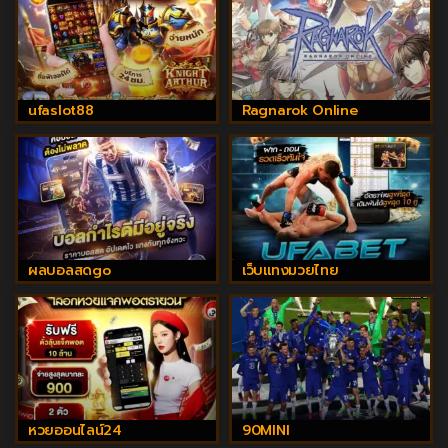
ufaslot88
Ragnarok Online
ผลบอลสดgo
เว็บแทงมวยไทย
หวยออนไลน์24
90MINI