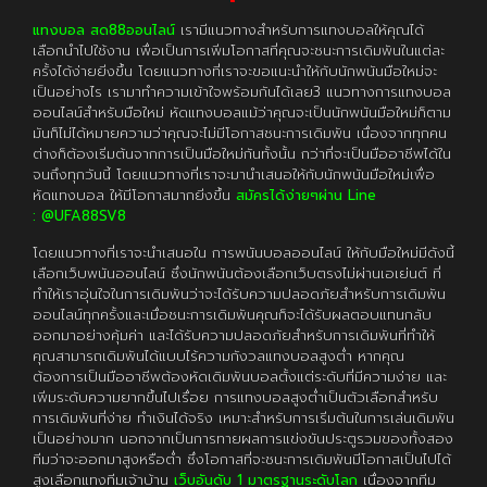
แทงบอล สด88ออนไลน์
เรามีแนวทางสำหรับการแทงบอลให้คุณได้
เลือกนำไปใช้งาน เพื่อเป็นการเพิ่มโอกาสที่คุณจะชนะการเดิมพันในแต่ละ
ครั้งได้ง่ายยิ่งขึ้น โดยแนวทางที่เราจะขอแนะนำให้กับนักพนันมือใหม่จะ
เป็นอย่างไร เรามาทำความเข้าใจพร้อมกันได้เลย3 แนวทางการแทงบอล
ออนไลน์สำหรับมือใหม่ หัดแทงบอลแม้ว่าคุณจะเป็นนักพนันมือใหม่ก็ตาม
มันก็ไม่ได้หมายความว่าคุณจะไม่มีโอกาสชนะการเดิมพัน เนื่องจากทุกคน
ต่างก็ต้องเริ่มต้นจากการเป็นมือใหม่กันทั้งนั้น กว่าที่จะเป็นมืออาชีพได้ใน
จนถึงทุกวันนี้ โดยแนวทางที่เราจะมานำเสนอให้กับนักพนันมือใหม่เพื่อ
หัดแทงบอล ให้มีโอกาสมากยิ่งขึ้น
สมัครได้ง่ายๆผ่าน Line
:
@UFA88SV8
โดยแนวทางที่เราจะนำเสนอใน การพนันบอลออนไลน์ ให้กับมือใหม่มีดังนี้
เลือกเว็บพนันออนไลน์ ซึ่งนักพนันต้องเลือกเว็บตรงไม่ผ่านเอเย่นต์ ที่
ทำให้เราอุ่นใจในการเดิมพันว่าจะได้รับความปลอดภัยสำหรับการเดิมพัน
ออนไลน์ทุกครั้งและเมื่อชนะการเดิมพันคุณก็จะได้รับผลตอบแทนกลับ
ออกมาอย่างคุ้มค่า และได้รับความปลอดภัยสำหรับการเดิมพันที่ทำให้
คุณสามารถเดิมพันได้แบบไร้ความกังวลแทงบอลสูงต่ำ หากคุณ
ต้องการเป็นมืออาชีพต้องหัดเดิมพันบอลตั้งแต่ระดับที่มีความง่าย และ
เพิ่มระดับความยากขึ้นไปเรื่อย การแทงบอลสูงต่ำเป็นตัวเลือกสำหรับ
การเดิมพันที่ง่าย ทำเงินได้จริง เหมาะสำหรับการเริ่มต้นในการเล่นเดิมพัน
เป็นอย่างมาก นอกจากเป็นการทายผลการแข่งขันประตูรวมของทั้งสอง
ทีมว่าจะออกมาสูงหรือต่ำ ซึ่งโอกาสที่จะชนะการเดิมพันมีโอกาสเป็นไปได้
สูงเลือกแทงทีมเจ้าบ้าน
เว็บอันดับ 1 มาตรฐานระดับโลก
เนื่องจากทีม