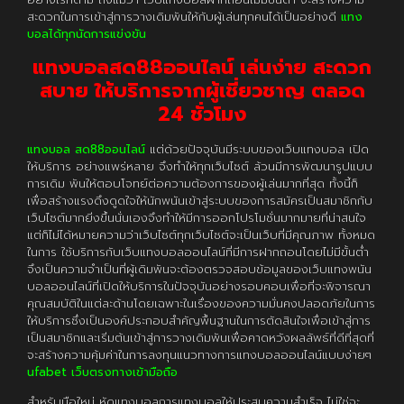
สะดวกในการเข้าสู่การวางเดิมพันให้กับผู้เล่นทุกคนได้เป็นอย่างดี
แทง
บอลได้ทุกนัดการแข่งขัน
แทงบอลสด88ออนไลน์
เล่นง่าย สะดวก
สบาย ให้บริการจากผู้เชี่ยวชาญ ตลอด
24 ชั่วโมง
แทงบอล สด88ออนไลน์
แต่ด้วยปัจจุบันมีระบบของเว็บแทงบอล เปิด
ให้บริการ อย่างแพร่หลาย จึงทำให้ทุกเว็บไซต์ ล้วนมีการพัฒนารูปแบบ
การเดิม พันให้ตอบโจทย์ต่อความต้องการของผู้เล่นมากที่สุด ทั้งนี้ก็
เพื่อสร้างแรงดึงดูดใจให้นักพนันเข้าสู่ระบบของการสมัครเป็นสมาชิกกับ
เว็บไซต์มากยิ่งขึ้นนั่นเองจึงทำให้มีการออกโปรโมชั่นมากมายที่น่าสนใจ
แต่ก็ไม่ได้หมายความว่าเว็บไซต์ทุกเว็บไซต์จะเป็นเว็บที่มีคุณภาพ ทั้งหมด
ในการ ใช้บริการกับเว็บแทงบอลออนไลน์ที่มีการฝากถอนโดยไม่มีขั้นต่ำ
จึงเป็นความจำเป็นที่ผู้เดิมพันจะต้องตรวจสอบข้อมูลของเว็บแทงพนัน
บอลออนไลน์ที่เปิดให้บริการในปัจจุบันอย่างรอบคอบเพื่อที่จะพิจารณา
คุณสมบัติในแต่ละด้านโดยเฉพาะในเรื่องของความมั่นคงปลอดภัยในการ
ให้บริการซึ่งเป็นองค์ประกอบสำคัญพื้นฐานในการตัดสินใจเพื่อเข้าสู่การ
เป็นสมาชิกและเริ่มต้นเข้าสู่การวางเดิมพันเพื่อคาดหวังผลลัพธ์ที่ดีที่สุดที่
จะสร้างความคุ้มค่าในการลงทุนแนวทางการแทงบอลออนไลน์แบบง่ายๆ
ufabet เว็บตรงทางเข้ามือถือ
สําหรับมือใหม่ หัดแทงบอลการแทงบอลให้ประสบความสำเร็จ ไม่ใช่จะ