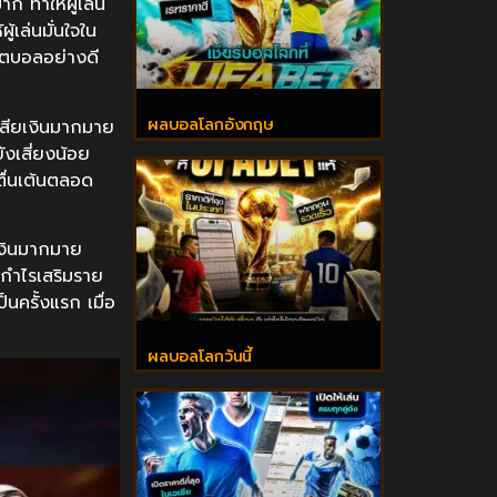
 ทำให้ผู้เล่น
้เล่นมั่นใจใน
ฟุตบอลอย่างดี
ผลบอลโลกอังกฤษ
ญเสียเงินมากมาย
งเสี่ยงน้อย
ตื่นเต้นตลอด
ยเงินมากมาย
ำกำไรเสริมราย
นครั้งแรก เมื่อ
ผลบอลโลกวันนี้