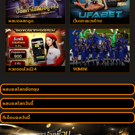
ผลบอลสดgo
เว็บแทงมวยไทย
หวยออนไลน์24
90MINI
ผลบอลโลกอังกฤษ
ผลบอลโลกวันนี้
ทีเด็ดบอลวันนี้