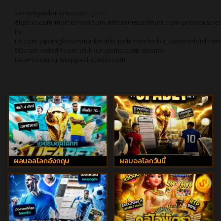
secretgardenohio.com
gsm-
algerie.com
moleermoli.com
artesaniabellmunt.com
preciouspets
in-
us.com
japanglassesmarket.info
petitmarche.biz
pioneerfordmer
50.com
mde47.com
ufukkuruyemis.com
desmo-
racerz.com
unwrapped-studio.com
ผลบอลโลกอังกฤษ
ผลบอลโลกวันนี้