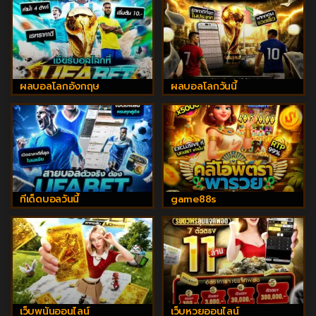
ผลบอลโลกอังกฤษ
ผลบอลโลกวันนี้
ทีเด็ดบอลวันนี้
game88s
เว็บพนันออนไลน์
เว็บหวยออนไลน์