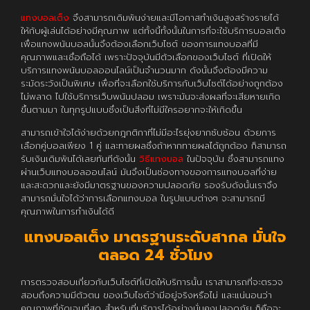
แทงบอลเต็ง
จึงสามารถเดิมพันง่ายและมีโอกาสทำเงินสูงสร้างรายได้
ให้กับผู้เล่นได้อย่างมีคุณภาพ แต่ทั้งนี้ทั้งนั้นในการที่จะใช้บริการบอลเต็ง
เพื่อแทงพนันบอลนั้นจึงต้องเลือกเว็บไซต์ ของการแทงบอลที่มี
คุณภาพและเชื่อถือได้ เพราะปัจจุบันมีตัวเลือกของเว็บไซต์ ที่เปิดให้
บริการแทงพนันบอลออนไลน์เป็นจำนวนมาก ดังนั้นจึงต้องมีความ
ระมัดระวังเป็นพิเศษ เพื่อที่จะเลือกใช้บริการกับเว็บไซต์ได้อย่างถูกต้อง
ไม่พลาด ไปใช้บริการเว็บพนันปลอม เพราะมันจะส่งผลที่จะเสียหายเกิด
ขึ้นตามมา ในทุกรูปแบบซึ่งเป็นสิ่งที่ไม่มีใครอยากจะให้เกิดขึ้น
สามารถเข้าใจได้ง่ายด้วยกฎกติกาที่ไม่มีอะไรยุ่งยากซับซ้อน ด้วยการ
เลือกคู่บอลเพียง 1 คู่ และทายผลซึ่งถ้าหากทายผลได้ถูกต้อง ก็สามารถ
รับเงินเดิมพันได้เลยทันทีดังนั้น
วิธีแทงบอล
ในปัจจุบัน ซึ่งสามารถแทง
ผ่านเว็บแทงบอลออนไลน์ มันจึงเป็นช่องทางของการแทงบอลที่ง่าย
และสะดวกและยังมีมาตรฐานของความปลอดภัย รองรับดังนั้นเราจึง
สามารถมั่นใจได้ว่าการเลือกแทงบอล ในรูปแบบต่างๆ จะสามารถมี
คุณภาพในการทำเงินได้ดี
แทงบอลเต็ง มาตรฐานระดับสากล มั่นใจ
ตลอด 24 ชั่วโมง
การตรวจสอบเกี่ยวกับเว็บไซต์ที่เปิดให้บริการนั้น เราสามารถที่จะตรวจ
สอบถึงความมีตัวตน ของเว็บไซต์ว่ามีอยู่จริงหรือไม่ และแน่นอนว่า
คุณภาพที่ชัดเจนที่สุด สำหรับที่บริการได้อย่างมั่นคงปลอดภัย ก็คือจะ