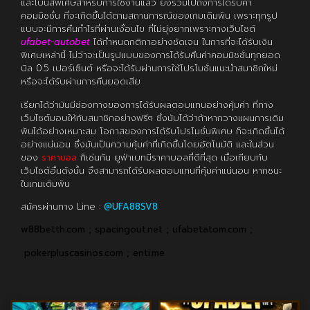
และโบนัสพิเศษสำหรับการใช้งานแล้ว ยังรวมไปถึงการได้รับค่า
คอมมิชชั่น ที่จะเกิดขึ้นได้ตามสถานการณ์ของเกมเดิมพัน เพราะทุกรูป
แบบจะมีการคืนกำไรที่ผ่านเงื่อนไข ที่ไม่ยุ่งยากเพราะทางเว็บไซต์
ufabet-autobet
ได้กำหนดกติกาอย่างชัดเจน ในการที่จะได้รับเงิน
พิเศษเหล่านี้ ไม่ว่าจะเป็นรูปแบบของการได้รับคืนค่าคอมมิชชั่นทุกยอด
บิล 0.5 เปอร์เซ็นต์ หรือจะได้รับผ่านการใช้โปรโมชั่นแนะนำสมาชิกใหม่
หรือจะได้รับผ่านการคืนยอดเสีย
เรียกได้ว่ามันมีช่องทางของการได้รับผลตอบแทนอย่างคุ้มค่า ที่ทาง
เว็บไซต์มอบให้กับสมาชิกอย่างฟรีๆ ซึ่งนับได้ว่าถ้าหากวางแผนการเดิม
พันได้อย่างเหมาะสม โอกาสของการได้รับโปรโมชั่นพิเศษ ก็จะเกิดขึ้นได้
อย่างแน่นอน ซึ่งมันเป็นความคุ้มค่าที่เกิดขึ้นโดยอัตโนมัติ และในส่วน
ของ
ราคาบอล
ก็เช่นกัน ยูฟ่าเบทมีราคาบอลที่ดีที่สุด เมื่อเทียบกับ
เว็บไซต์อื่นดังนั้น จึงสามารถได้รับผลตอบแทนที่คุ้มค่าแน่นอน หากชนะ
ในเกมเดิมพัน
สมัครผ่านทาง Line :
@UFA88SV8
w88betth.com
;
spacingout.net
;
ufabetatom.com
;
pokerpluscasinos.com
;
enti.me