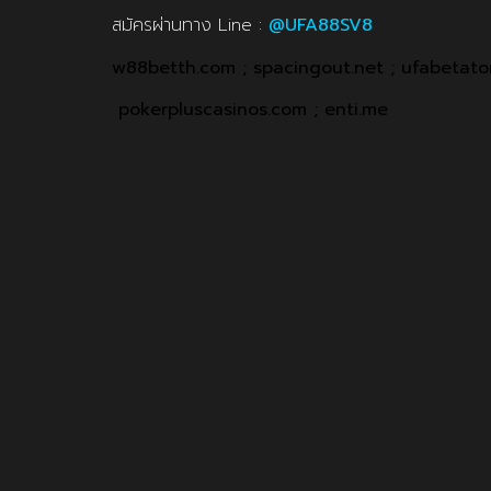
สมัครผ่านทาง Line :
@UFA88SV8
w88betth.com
;
spacingout.net
;
ufabetat
pokerpluscasinos.com
;
enti.me