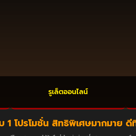
รูเล็ตออนไลน์
บ 1 โปรโมชั่น สิทธิพิเศษมากมาย ดีที