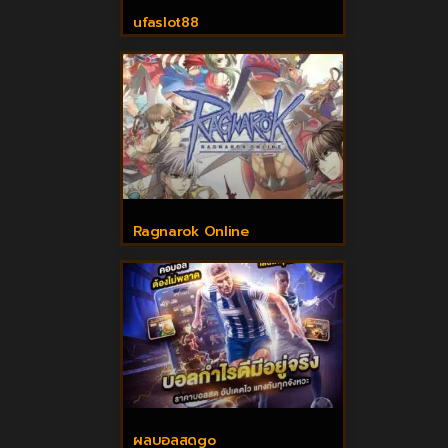
ufaslot88
Ragnarok Online
ผลบอลสดgo