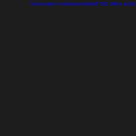
โปรด่วนสุดๆ กดรับเลยเครดิตฟรี 100 เพียง แอดไ