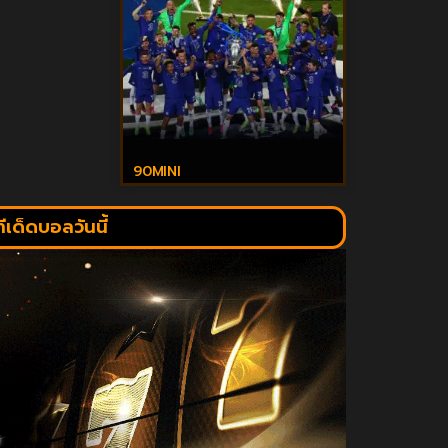
90MINI
ทีเด็ดบอลวันนี้