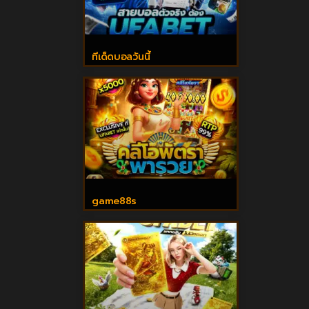
ทีเด็ดบอลวันนี้
game88s