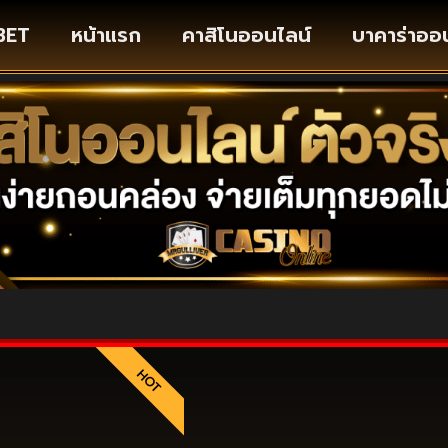
BET
หน้าแรก
คาสิโนออนไลน์
บาคาร่าออ
HOT