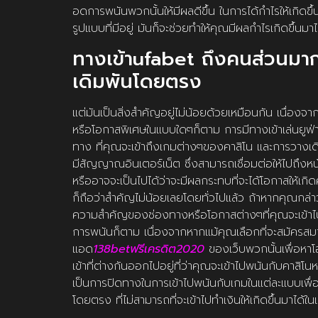
อดการพนันพวกนั้นให้มีผลดีขึ้น ในการได้กำไรให้เกิดขึ้
รูปแบบที่มีอยู่ มันก็จะช่วยทำให้คุณมีผลกำไรเกิดขึ้นมา
ทางเข้าufabet ถึงคนส่วนมากม
เดิมพันโดยตรง
แต่มันเป็นสิ่งสำคัญอยู่ไม่น้อยด้วยเหมือนกัน เนื่องจ
หรือโอกาสพิเศษในแบบใดๆก็ตาม การมีทางเข้าเล่นยูฟ่าเ
ทาง ที่คุณจะเข้าถึงเกมต่างๆของคาสิโน และการวางเ
มีสัญญาณอินเตอร์เน็ต ซึ่งสามารถเชื่อมต่อให้ไปถึงหน้า
หรืออาจจะเป็นไปได้ว่าจะมีผลกระทบที่จะได้โอกาสให้เกิ
ก็ถือว่าสำคัญไม่น้อยเลยโดยทั่วไปแล้ว ถ้าหากคุณกล่าวว่
ความสำคัญของช่องทางหรือโอกาสต่างๆที่คุณจะเข้าไปสู่หน
การพนันก็ตาม เนื่องจากหากแม้คุณเลือกที่จะสมัครสมา
แอด
138betฟรีเครดิต2020
ของเว็บพวกนั้นเพื่อหาโอ
เข้าที่ต่างกันออกไปอยู่ที่ว่าคุณจะเข้าไปพนันกับคาสิโน
เป็นการปิดทางในการเข้าไปพนันกับเกมในแต่ละแบบเพื่อ
โดยตรง ที่ไม่สามารถที่จะเข้าไปทำเงินให้เกิดขึ้นมาได้ใน