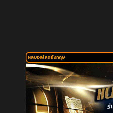
ผลบอลโลกอังกฤษ