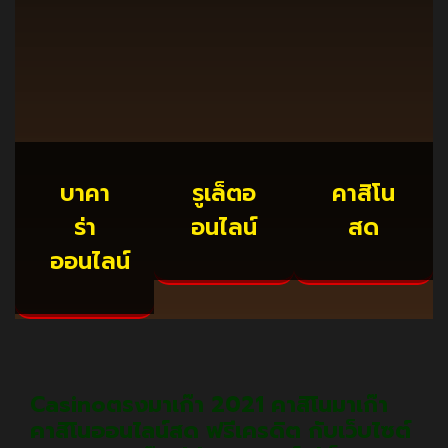
บาคา
รูเล็ตอ
คาสิโน
ร่า
อนไลน์
สด
ออนไลน์
Casinoตรงมาเก๊า 2021 คาสิโนมาเก๊า
คาสิโนออนไลน์สด ฟรีเครดิต กับเว็บไซต์