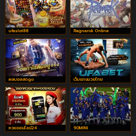
ufaslot88
Ragnarok Online
ผลบอลสดgo
เว็บแทงมวยไทย
หวยออนไลน์24
90MINI