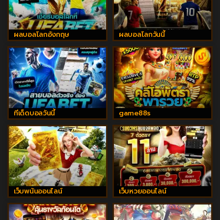
ผลบอลโลกอังกฤษ
ผลบอลโลกวันนี้
ทีเด็ดบอลวันนี้
game88s
เว็บพนันออนไลน์
เว็บหวยออนไลน์