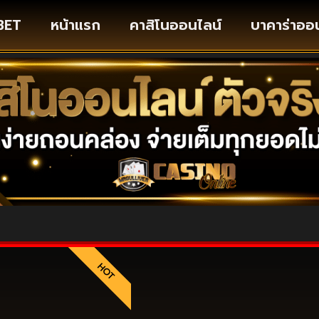
BET
หน้าแรก
คาสิโนออนไลน์
บาคาร่าออ
HOT