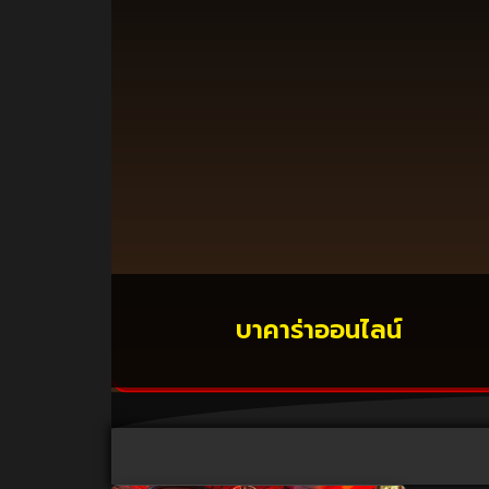
บาคาร่าออนไลน์