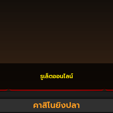
รูเล็ตออนไลน์
คาสิโนยิงปลา