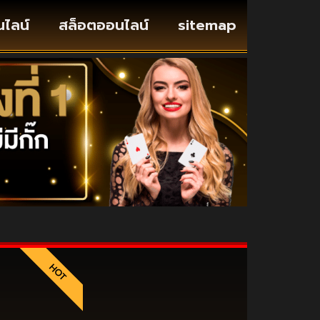
นไลน์
สล็อตออนไลน์
sitemap
HOT