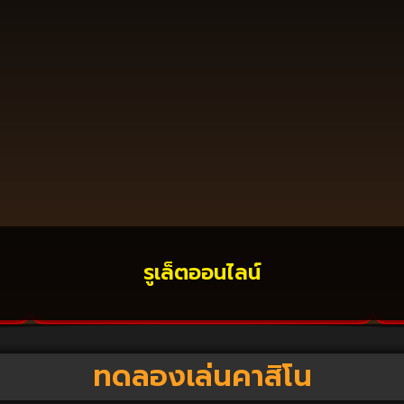
รูเล็ตออนไลน์
ทดลองเล่นคาสิโน