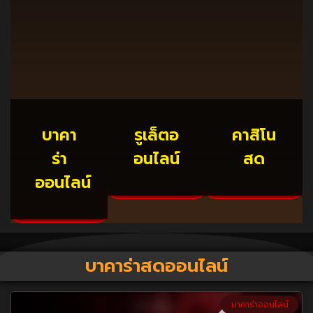
บาคา
รูเล็ตอ
คาสิโน
ร่า
อนไลน์
สด
ออนไลน์
บาคาร่าสดออนไลน์
บาคาร่าออนไลน์