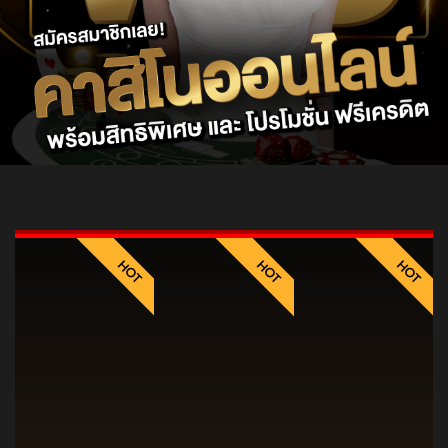
HOT
HOT
HOT