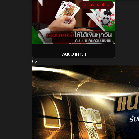
บาคาร่าออนไลน์
พนันบาคาร่า