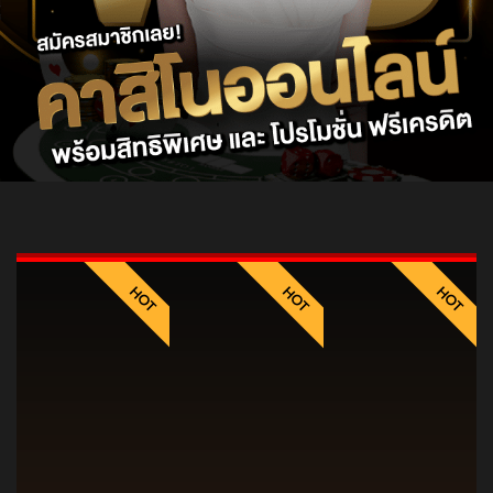
HOT
HOT
HOT