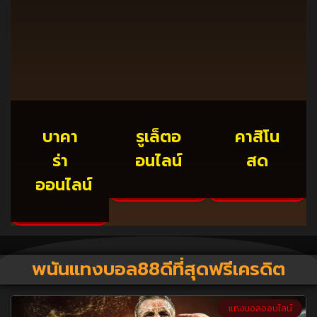
บาคา
รูเล็ตอ
คาสิโน
ร่า
อนไลน์
สด
ออนไลน์
พนันแทงบอล88ดีที่สุดฟรีเครดิต
แทงบอลออนไลน์