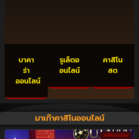
บาคา
รูเล็ตอ
คาสิโน
ร่า
อนไลน์
สด
ออนไลน์
มาเก๊าคาสิโนออนไลน์
คาสิโนออนไลน์