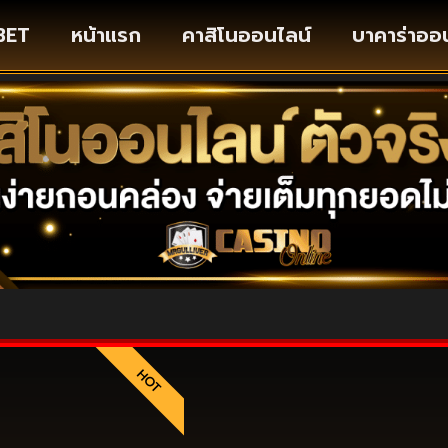
BET
หน้าแรก
คาสิโนออนไลน์
บาคาร่าออ
HOT