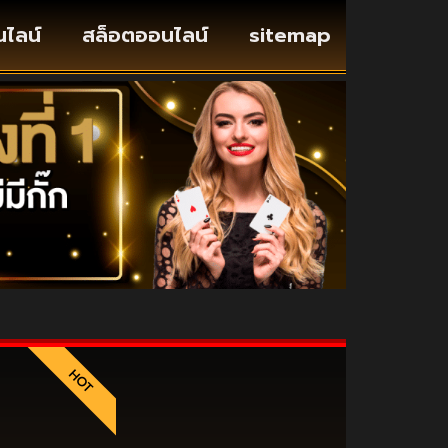
นไลน์
สล็อตออนไลน์
sitemap
HOT