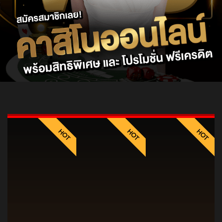
HOT
HOT
HOT