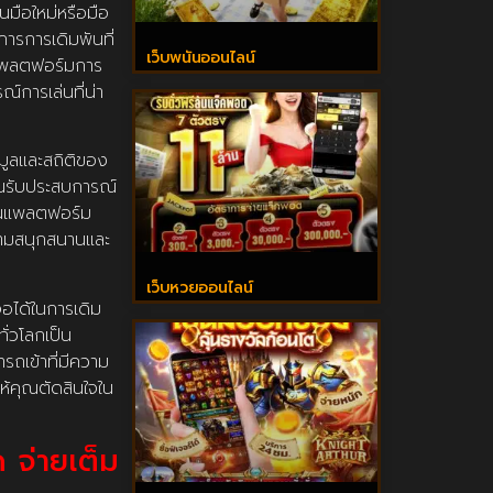
็นมือใหม่หรือมือ
ารการเดิมพันที่
เว็บพนันออนไลน์
็นแพลตฟอร์มการ
์การเล่นที่น่า
มูลและสถิติของ
คุณรับประสบการณ์
ป็นแพลตฟอร์ม
วามสนุกสนานและ
เว็บหวยออนไลน์
อได้ในการเดิม
ั่วโลกเป็น
ถเข้าที่มีความ
ให้คุณตัดสินใจใน
 จ่ายเต็ม