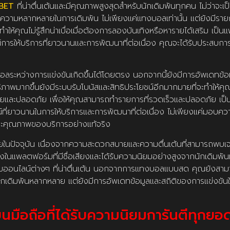
BET
ที่น่าตื่นเต้นและมีคุณภาพสูงสุดสำหรับนักเดิมพันทุกคน ไม่ว่าจะเป
อบความหลากหลายในการเดิมพัน ไม่เพียงแค่แทงบอลเท่านั้น แต่ยังมีรายก
ะทำให้คุณไม่รู้สึกน่าเบื่อเมื่อต้องการลองบันเทิงหรือหารายได้เสริม เป
ารให้บริการที่ยาวนานและการพัฒนาที่ต่อเนื่อง คุณจะได้รับประสบการณ
ระหว่างการแข่งขันเกิดขึ้นได้โดยตรง นอกจากนี้ยังมีการอัพเดทข้อ
ธิภาพมากขึ้นยังมีระบบรับโบนัสและสิทธิประโยชน์อีกมากมายที่จะทำให้
ยดายและปลอดภัย เพื่อให้คุณสามารถทำรายการที่รวดเร็วและปลอดภัย เ
ี่ยาวนานในการให้บริการและการพัฒนาที่ต่อเนื่อง ไม่เพียงแค่มอบค
และคุณภาพของบริการอย่างแท้จริง
ในปัจจุบัน เนื่องจากความสะดวกสบายและความตื่นเต้นที่สามารถพบเจ
งในแพลตฟอร์มที่มีชื่อเสียงและได้รับความนิยมอย่างสูงจากนักเดิมพันท
อนไลน์ต่างๆ ที่น่าตื่นเต้น นอกจากการแทงบอลแบบสด คุณยังสามาร
เลือกเดิมพันหลากหลาย แต่ยังมีการอัพเดทข้อมูลและสถิติของการแข่งขัน
ือถือที่ได้รับความนิยมการันตีทุกยอด