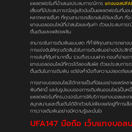
แพลตฟอร์มที่นำเสนอประสบการณ์การ
แทงบอลUFA
เสี่ยงที่มีประสบการณ์อยู่แล้วนับเป็นแพลตฟอร์มที่ม
หลากหลายอื่นๆ ที่คุณสามารถเลือกเล่นได้และอื่นๆ ที่จ
แทงบอลออนไลน์ที่น่าสนใจและคุ้มค่า ด้วยประสบการณ์ก
ตื่นเต้นและเพลิดเพลิน
สามารถในการเดิมพันแบบสด ที่ทำให้คุณสามารถแทงบอล
การแข่งขันให้คุณตัดสินใจในการเดิมพันอย่างมีประสิท
การเล่นที่คุ้มค่ามากขึ้น รวมถึงระบบฝาก-ถอนที่ง่า
แทงบอลออนไลน์ที่ควรได้ลองสัมผัส ด้วยประสบการณ์ท
ตื่นเต้นในการเดิมพัน แต่ยังคำนึงถึงความปลอดภัย
การแทงบอลออนไลน์ได้กลายเป็นที่นิยมอย่างแพร่หลาย
พันกีฬานี้ และในรูปแบบของการเดิมพันออนไลน์เป็นหนึ่
แพลตฟอร์มที่ครบวงจรในการให้บริการแทงบอลและเกมอ
สนุกสนานและตื่นเต้นได้อีกด้วยไม่เพียงแค่อยู่ที่การ
การวางเดิมพันอย่างมีความรู้และมั่นใจ
UFA147 มือถือ เว็บแทงบอลบนม