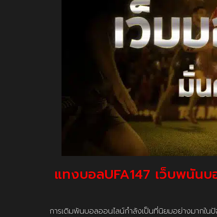
แทงบอลUFA147 เว็บพนันบอล
การเดิมพันบอลออนไลน์กำลังเป็นที่นิยมอย่างมากในป