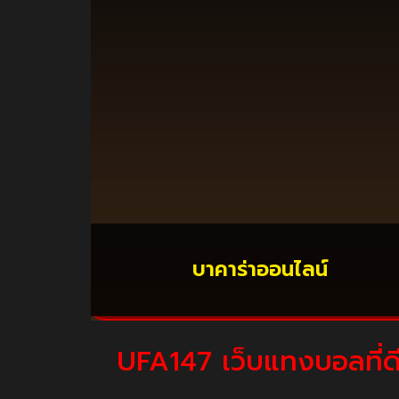
บาคาร่าออนไลน์
UFA147 เว็บแทงบอลที่ดีที