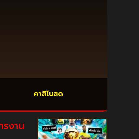
คาสิโนสด
อการงาน